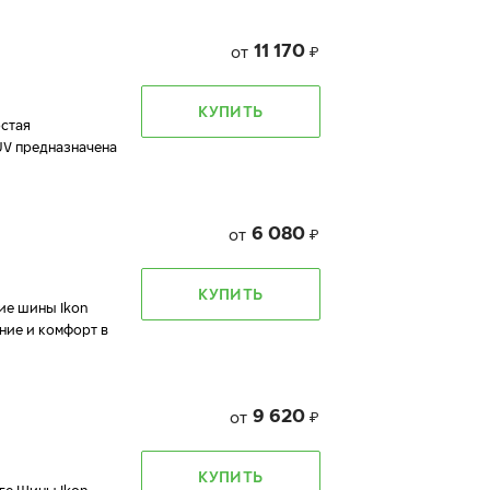
11 170
от
₽
КУПИТЬ
остая
UV предназначена
6 080
от
₽
КУПИТЬ
ие шины Ikon
ние и комфорт в
9 620
от
₽
КУПИТЬ