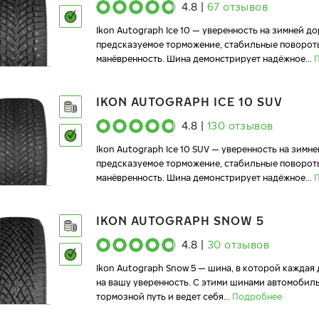
4.8
|
67
отзывов
Ikon Autograph Ice 10 — уверенность на зимней до
предсказуемое торможение, стабильные поворот
манёвренность. Шина демонстрирует надёжное
...
IKON AUTOGRAPH ICE 10 SUV
4.8
|
130
отзывов
Ikon Autograph Ice 10 SUV — уверенность на зимне
предсказуемое торможение, стабильные поворот
манёвренность. Шина демонстрирует надёжное
...
IKON AUTOGRAPH SNOW 5
4.8
|
30
отзывов
Ikon Autograph Snow 5 — шина, в которой каждая
на вашу уверенность. С этими шинами автомобил
тормозной путь и ведет себя
...
Подробнее