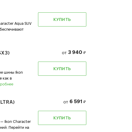
КУПИТЬ
racter Aqua SUV
обеспечивают
3 940
SX3)
от
₽
КУПИТЬ
 шины Ikon
 как в
робнее
6 591
LTRA)
от
₽
КУПИТЬ
— Ikon Character
ний. Перейти на