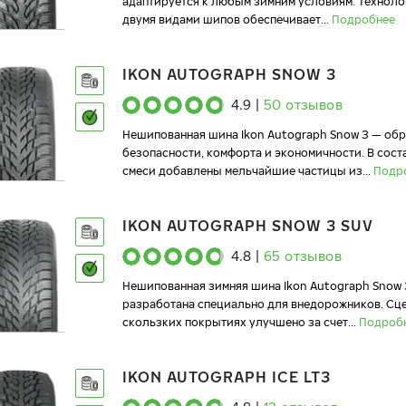
адаптируется к любым зимним условиям. Технол
двумя видами шипов обеспечивает
...
Подробнее
IKON AUTOGRAPH SNOW 3
4.9
|
50
отзывов
Нешипованная шина Ikon Autograph Snow 3 — об
безопасности, комфорта и экономичности. В сост
смеси добавлены мельчайшие частицы из
...
Подр
IKON AUTOGRAPH SNOW 3 SUV
4.8
|
65
отзывов
Нешипованная зимняя шина Ikon Autograph Snow 
разработана специально для внедорожников. Сц
скользких покрытиях улучшено за счет
...
Подроб
IKON AUTOGRAPH ICE LT3