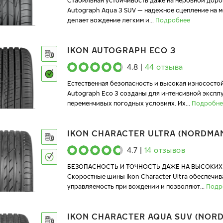
Стабильная устойчивость даже на неровной доро
Autograph Aqua 3 SUV — надежное сцепление на 
делает вождение легким и
...
Подробнее
IKON AUTOGRAPH ECO 3
4.8
|
44
отзыва
Естественная безопасность и высокая износостой
Autograph Eco 3 созданы для интенсивной экспл
переменчивых погодных условиях. Их
...
Подробне
IKON CHARACTER ULTRA (NORDMAN
4.7
|
14
отзывов
БЕЗОПАСНОСТЬ И ТОЧНОСТЬ ДАЖЕ НА ВЫСОКИХ
Скоростные шины Ikon Character Ultra обеспечи
управляемость при вождении и позволяют
...
Подр
IKON CHARACTER AQUA SUV (NOR