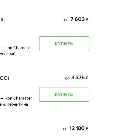
7 603
ER
от
₽
КУПИТЬ
— Ikon Character
менений.
3 375
CO)
от
₽
КУПИТЬ
— Ikon Character
ий. Перейти на
12 180
от
₽