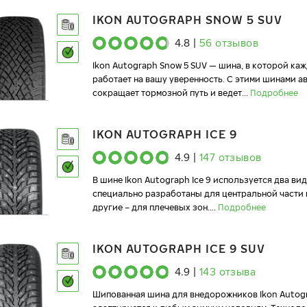
IKON AUTOGRAPH SNOW 5 SUV
4.8
|
56
отзывов
Ikon Autograph Snow 5 SUV — шина, в которой ка
работает на вашу уверенность. С этими шинами 
сокращает тормозной путь и ведет
...
Подробнее
IKON AUTOGRAPH ICE 9
4.9
|
147
отзывов
В шине Ikon Autograph Ice 9 используется два ви
специально разработаны для центральной части 
другие – для плечевых зон.
...
Подробнее
IKON AUTOGRAPH ICE 9 SUV
4.9
|
143
отзыва
Шипованная шина для внедорожников Ikon Autogr