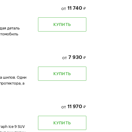
11 740
от
₽
КУПИТЬ
ждая деталь
автомобиль
7 930
от
₽
КУПИТЬ
да шипов. Одни
протектора, а
11 970
от
₽
КУПИТЬ
aph Ice 9 SUV