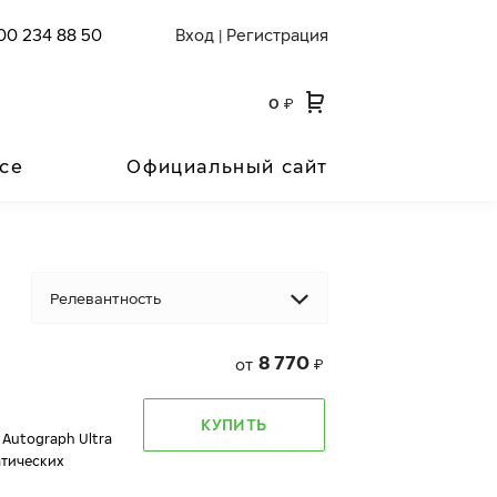
00 234 88 50
Вход
Регистрация
|
0
₽
се
Официальный сайт
Релевантность
8 770
от
₽
КУПИТЬ
 Autograph Ultra
атических