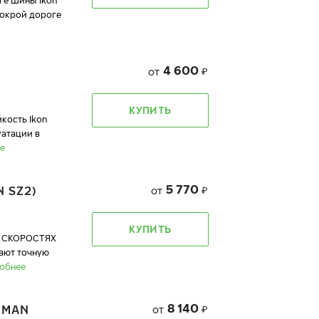
ге Шины Ikon
мокрой дороге
4 600
от
₽
КУПИТЬ
кость Ikon
уатации в
е
5 770
 SZ2)
от
₽
КУПИТЬ
 СКОРОСТЯХ
вают точную
обнее
8 140
DMAN
от
₽