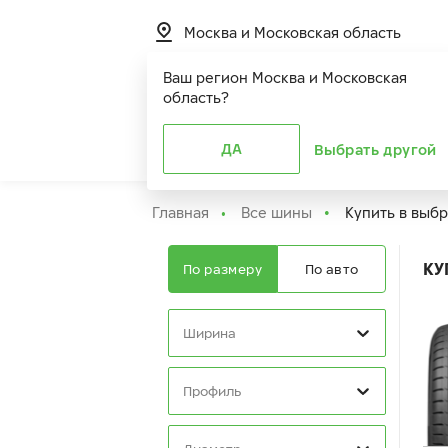
Москва и Московская область
Ваш регион
Москва и Московская
область
?
Шины
ДА
Расширенная г
Выбрать другой
Главная
Все шины
Купить в выб
КУ
По размеру
По авто
Ширина
Профиль