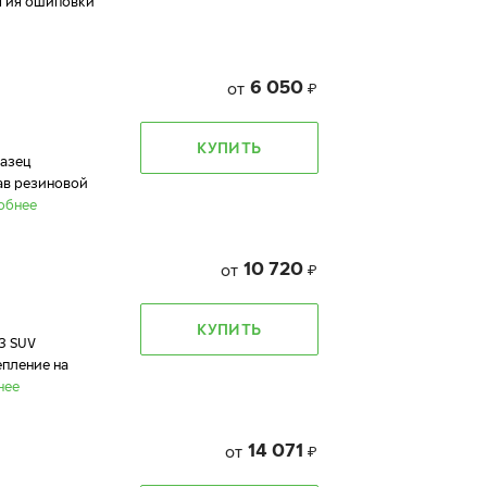
огия ошиповки
6 050
от
₽
КУПИТЬ
разец
ав резиновой
обнее
10 720
от
₽
КУПИТЬ
3 SUV
епление на
нее
14 071
от
₽