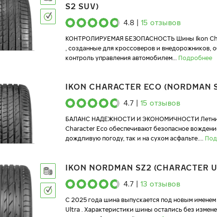
S2 SUV)
4.8
|
15
отзывов
КОНТРОЛИРУЕМАЯ БЕЗОПАСНОСТЬ Шины Ikon Cha
, созданные для кроссоверов и внедорожников, 
контроль управления автомобилем
...
Подробнее
IKON CHARACTER ECO (NORDMAN 
4.7
|
15
отзывов
БАЛАНС НАДЕЖНОСТИ И ЭКОНОМИЧНОСТИ Летние
Character Eco обеспечивают безопасное вождение
дождливую погоду, так и на сухом асфальте.
...
Под
IKON NORDMAN SZ2 (CHARACTER U
4.7
|
13
отзывов
C 2025 года шина выпускается под новым именем 
Ultra . Характеристики шины остались без измене