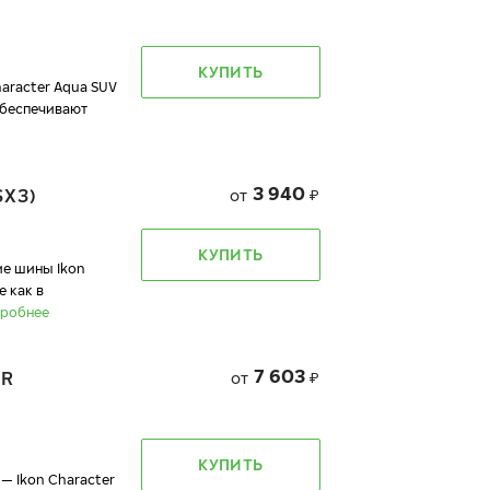
КУПИТЬ
racter Aqua SUV
обеспечивают
3 940
SX3)
от
₽
КУПИТЬ
 шины Ikon
 как в
робнее
7 603
ER
от
₽
КУПИТЬ
— Ikon Character