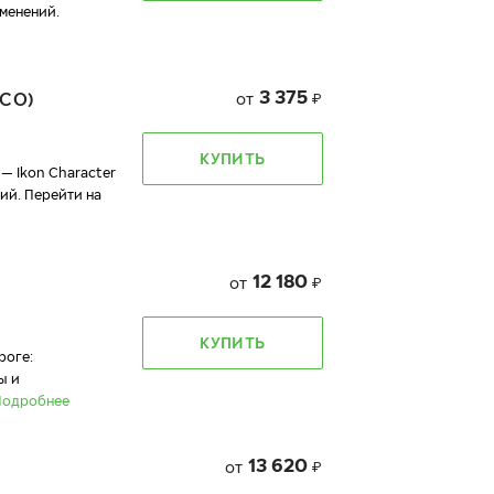
менений.
3 375
CO)
от
₽
КУПИТЬ
— Ikon Character
ий. Перейти на
12 180
от
₽
КУПИТЬ
роге:
ы и
Подробнее
13 620
от
₽