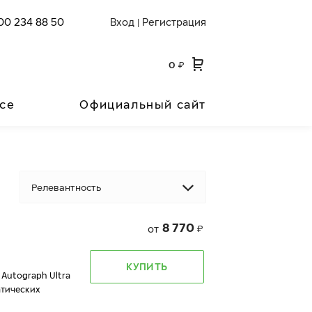
00 234 88 50
Вход
Регистрация
|
0
₽
се
Официальный сайт
Релевантность
8 770
от
₽
КУПИТЬ
 Autograph Ultra
атических