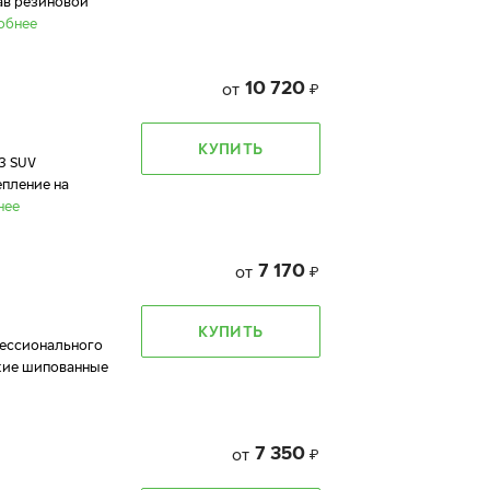
ав резиновой
обнее
10 720
от
₽
КУПИТЬ
3 SUV
епление на
нее
7 170
от
₽
КУПИТЬ
фессионального
йкие шипованные
7 350
от
₽