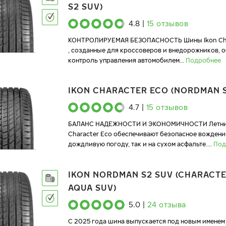
S2 SUV)
4.8
|
15
отзывов
КОНТРОЛИРУЕМАЯ БЕЗОПАСНОСТЬ Шины Ikon Cha
, созданные для кроссоверов и внедорожников, 
контроль управления автомобилем
...
Подробнее
IKON CHARACTER ECO (NORDMAN 
4.7
|
15
отзывов
БАЛАНС НАДЕЖНОСТИ И ЭКОНОМИЧНОСТИ Летние
Character Eco обеспечивают безопасное вождение
дождливую погоду, так и на сухом асфальте.
...
Под
IKON NORDMAN S2 SUV (CHARACT
AQUA SUV)
5.0
|
24
отзыва
C 2025 года шина выпускается под новым именем 