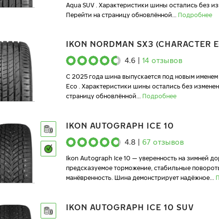
Aqua SUV . Характеристики шины остались без из
Перейти на страницу обновлённой
...
Подробнее
IKON NORDMAN SX3 (CHARACTER E
4.6
|
14
отзывов
C 2025 года шина выпускается под новым именем 
Eco . Характеристики шины остались без изменен
страницу обновлённой
...
Подробнее
IKON AUTOGRAPH ICE 10
4.8
|
67
отзывов
Ikon Autograph Ice 10 — уверенность на зимней до
предсказуемое торможение, стабильные поворот
манёвренность. Шина демонстрирует надёжное
...
IKON AUTOGRAPH ICE 10 SUV