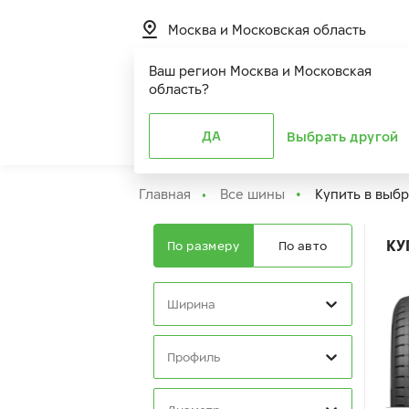
Москва и Московская область
Ваш регион
Москва и Московская
область
?
Шины
ДА
Расширенная г
Выбрать другой
Главная
Все шины
Купить в выб
КУ
По размеру
По авто
Ширина
Профиль