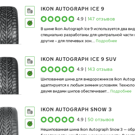
IKON AUTOGRAPH ICE 9
4.9
|
147
отзывов
В шине Ikon Autograph Ice 9 используется два ви
специально разработаны для центральной части 
другие – для плечевых зон.
...
Подробнее
IKON AUTOGRAPH ICE 9 SUV
4.9
|
143
отзыва
Шипованная шина для внедорожников Ikon Autogr
адаптируется к любым зимним условиям. Технол
двумя видами шипов обеспечивает
...
Подробнее
IKON AUTOGRAPH SNOW 3
4.9
|
50
отзывов
Нешипованная шина Ikon Autograph Snow 3 — об