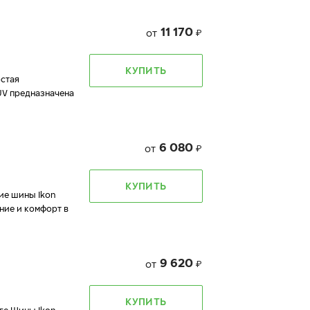
11 170
от
₽
КУПИТЬ
остая
UV предназначена
6 080
от
₽
КУПИТЬ
ие шины Ikon
ние и комфорт в
9 620
от
₽
КУПИТЬ