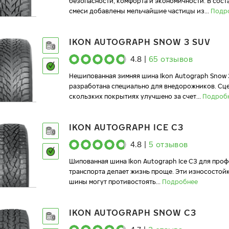
безопасности, комфорта и экономичности. В сост
смеси добавлены мельчайшие частицы из
...
Подр
IKON AUTOGRAPH SNOW 3 SUV
4.8
|
65
отзывов
Нешипованная зимняя шина Ikon Autograph Snow 
разработана специально для внедорожников. Сц
скользких покрытиях улучшено за счет
...
Подроб
IKON AUTOGRAPH ICE C3
4.8
|
5
отзывов
Шипованная шина Ikon Autograph Ice C3 для про
транспорта делает жизнь проще. Эти износосто
шины могут противостоять
...
Подробнее
IKON AUTOGRAPH SNOW C3