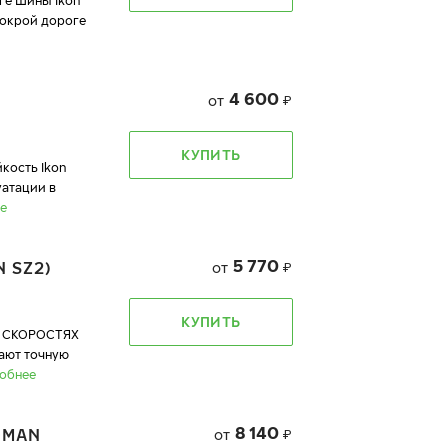
ге Шины Ikon
мокрой дороге
4 600
от
₽
КУПИТЬ
кость Ikon
уатации в
е
5 770
 SZ2)
от
₽
КУПИТЬ
 СКОРОСТЯХ
вают точную
обнее
8 140
DMAN
от
₽