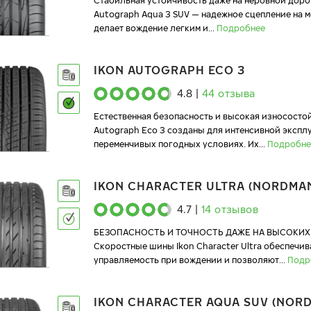
Стабильная устойчивость даже на неровной доро
Autograph Aqua 3 SUV — надежное сцепление на 
делает вождение легким и
...
Подробнее
IKON AUTOGRAPH ECO 3
4.8
|
44
отзыва
Естественная безопасность и высокая износостой
Autograph Eco 3 созданы для интенсивной экспл
переменчивых погодных условиях. Их
...
Подробне
IKON CHARACTER ULTRA (NORDMAN
4.7
|
14
отзывов
БЕЗОПАСНОСТЬ И ТОЧНОСТЬ ДАЖЕ НА ВЫСОКИХ
Скоростные шины Ikon Character Ultra обеспечи
управляемость при вождении и позволяют
...
Подр
IKON CHARACTER AQUA SUV (NOR