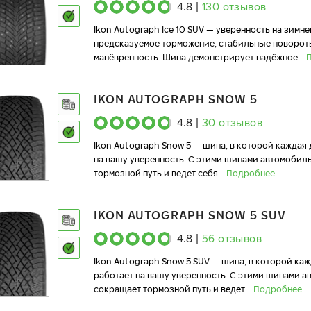
4.8
|
130
отзывов
Ikon Autograph Ice 10 SUV — уверенность на зимне
предсказуемое торможение, стабильные поворот
манёвренность. Шина демонстрирует надёжное
...
IKON AUTOGRAPH SNOW 5
4.8
|
30
отзывов
Ikon Autograph Snow 5 — шина, в которой каждая
на вашу уверенность. С этими шинами автомобил
тормозной путь и ведет себя
...
Подробнее
IKON AUTOGRAPH SNOW 5 SUV
4.8
|
56
отзывов
Ikon Autograph Snow 5 SUV — шина, в которой ка
работает на вашу уверенность. С этими шинами 
сокращает тормозной путь и ведет
...
Подробнее