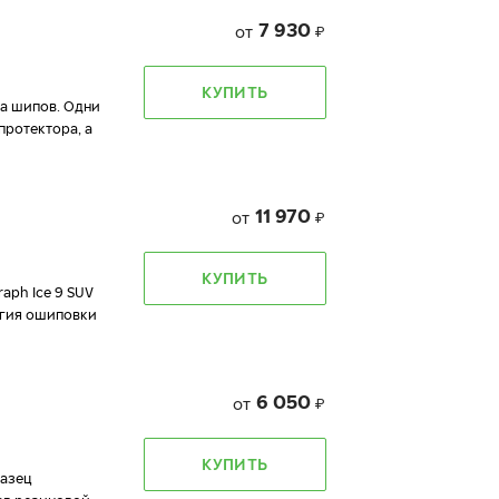
7 930
от
₽
КУПИТЬ
да шипов. Одни
протектора, а
11 970
от
₽
КУПИТЬ
aph Ice 9 SUV
огия ошиповки
6 050
от
₽
КУПИТЬ
разец