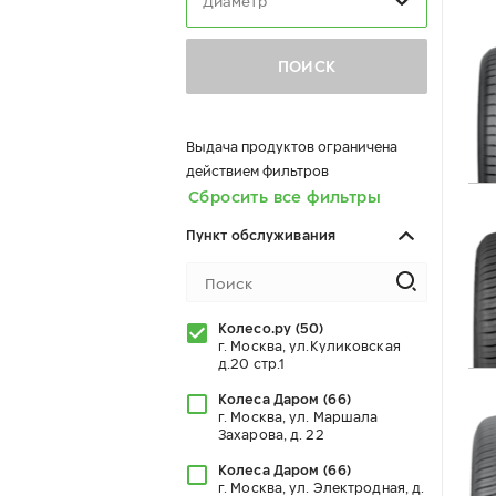
Диаметр
ПОИСК
Выдача продуктов ограничена
действием фильтров
Сбросить все фильтры
Пункт обслуживания
Колесо.ру
(
50
)
г. Москва, ул.Куликовская
д.20 стр.1
Колеса Даром
(
66
)
г. Москва, ул. Маршала
Захарова, д. 22
Колеса Даром
(
66
)
г. Москва, ул. Электродная, д.