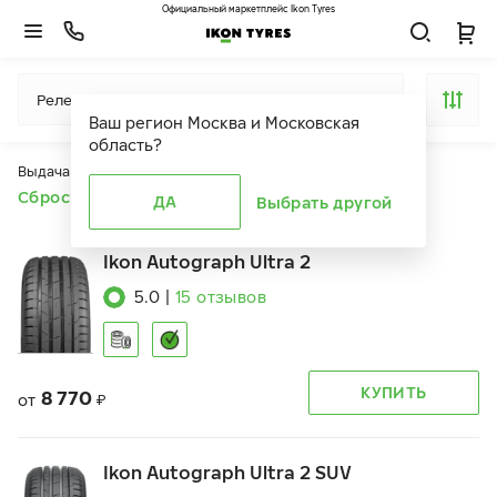
Официальный маркетплейс Ikon Tyres
Релевантность
Ваш регион
Москва и Московская
область
?
Выдача продуктов ограничена действием фильтров
Сбросить все фильтры
ДА
Выбрать другой
Ikon Autograph Ultra 2
5.0
|
15
отзывов
КУПИТЬ
8 770
от
₽
Ikon Autograph Ultra 2 SUV