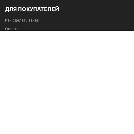
ДЛЯ ПОКУПАТЕЛЕЙ
Как сделать заказ
Оплата
Порядок возврата и обмена
Пользовательское соглашение
Расширенная гарантия
Правила эксплуатации автомобильных шин Ikon
ИНФОРМАЦИЯ
Карта сайта
О маркетплейсе
Официальный сайт
Где купить
ДЛЯ ПАРТНЕРОВ