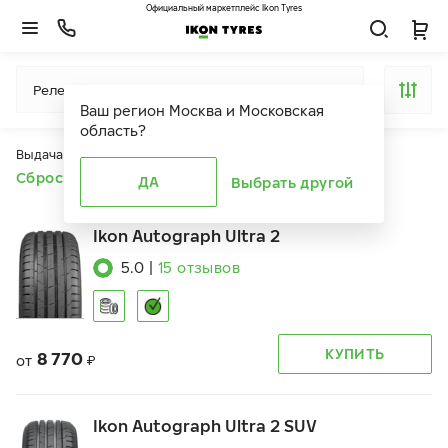
Официальный маркетплейс Ikon Tyres
Релевантность
Ваш регион
Москва и Московская
область
?
Выдача продуктов ограничена действием фильтров
Сбросить все фильтры
ДА
Выбрать другой
Ikon Autograph Ultra 2
5.0
|
15
отзывов
КУПИТЬ
8 770
от
₽
Ikon Autograph Ultra 2 SUV