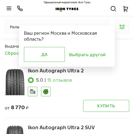
Официальный маркетплейс Ikon Tyres
Релевантность
Ваш регион
Москва и Московская
область
?
Выдача продуктов ограничена действием фильтров
Сбросить все фильтры
ДА
Выбрать другой
Ikon Autograph Ultra 2
5.0
|
15
отзывов
КУПИТЬ
8 770
от
₽
Ikon Autograph Ultra 2 SUV