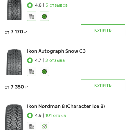
4.8
|
5
отзывов
КУПИТЬ
7 170
от
₽
Ikon Autograph Snow C3
4.7
|
3
отзыва
КУПИТЬ
7 350
от
₽
Ikon Nordman 8 (Character Ice 8)
4.9
|
101
отзыв