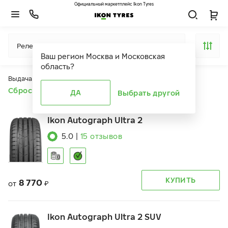
Официальный маркетплейс Ikon Tyres
Релевантность
Ваш регион
Москва и Московская
область
?
Выдача продуктов ограничена действием фильтров
Сбросить все фильтры
ДА
Выбрать другой
Ikon Autograph Ultra 2
5.0
|
15
отзывов
КУПИТЬ
8 770
от
₽
Ikon Autograph Ultra 2 SUV