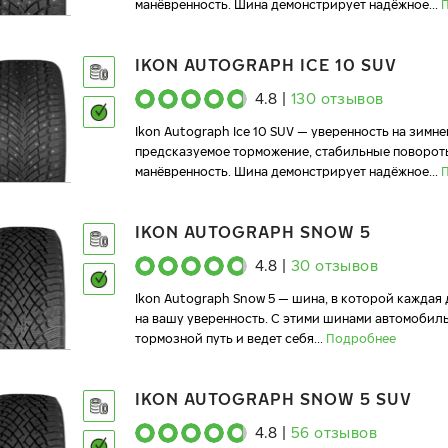
манёвренность. Шина демонстрирует надёжное
...
IKON AUTOGRAPH ICE 10 SUV
4.8
|
130
отзывов
Ikon Autograph Ice 10 SUV — уверенность на зимне
предсказуемое торможение, стабильные поворот
манёвренность. Шина демонстрирует надёжное
...
IKON AUTOGRAPH SNOW 5
4.8
|
30
отзывов
Ikon Autograph Snow 5 — шина, в которой каждая
на вашу уверенность. С этими шинами автомобил
тормозной путь и ведет себя
...
Подробнее
IKON AUTOGRAPH SNOW 5 SUV
4.8
|
56
отзывов