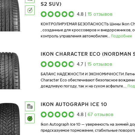
S2 SUV)
4.8
|
15
отзывов
КОНТРОЛИРУЕМАЯ БЕЗОПАСНОСТЬ Шины Ikon Cha
, созданные для кроссоверов и внедорожников, 
контроль управления автомобилем
...
Подробнее
IKON CHARACTER ECO (NORDMAN 
4.7
|
15
отзывов
БАЛАНС НАДЕЖНОСТИ И ЭКОНОМИЧНОСТИ Летние
Character Eco обеспечивают безопасное вождение
дождливую погоду, так и на сухом асфальте.
...
Под
IKON AUTOGRAPH ICE 10
4.8
|
67
отзывов
Ikon Autograph Ice 10 — уверенность на зимней до
предсказуемое торможение, стабильные поворот