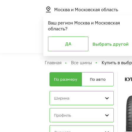
Москва и Московская область
Ваш регион
Москва и Московская
область
?
Шины
ДА
Расширенная г
Выбрать другой
Главная
Все шины
Купить в выб
КУ
По размеру
По авто
Ширина
Профиль