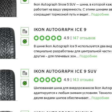
Ikon Autograph Snow 5 SUV — шина, в которой ка
работает на вашу уверенность. С этими шинами 
сокращает тормозной путь и ведет
...
Подробнее
IKON AUTOGRAPH ICE 9
4.9
|
147
отзывов
В шине Ikon Autograph Ice 9 используется два ви
специально разработаны для центральной части 
другие – для плечевых зон.
...
Подробнее
IKON AUTOGRAPH ICE 9 SUV
4.9
|
143
отзыва
Шипованная шина для внедорожников Ikon Autogr
адаптируется к любым зимним условиям. Технол
двумя видами шипов обеспечивает
...
Подробнее