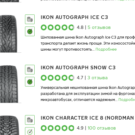
IKON AUTOGRAPH ICE C3
4.8
|
5
отзывов
Шипованная шина Ikon Autograph Ice C3 для про
транспорта делает жизнь проще. Эти износосто
шины могут противостоять
...
Подробнее
IKON AUTOGRAPH SNOW C3
4.7
|
3
отзыва
Универсальная нешипованная шина Ikon Autogra
разработана для эксплуатации зимой на фургона
микроавтобусах, отличается надежным
...
Подробн
IKON CHARACTER ICE 8 (NORDMAN 
4.9
|
100
отзывов