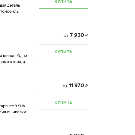
КУПИТЬ
ждая деталь
автомобиль
7 930
от
₽
КУПИТЬ
да шипов. Одни
протектора, а
11 970
от
₽
КУПИТЬ
aph Ice 9 SUV
огия ошиповки