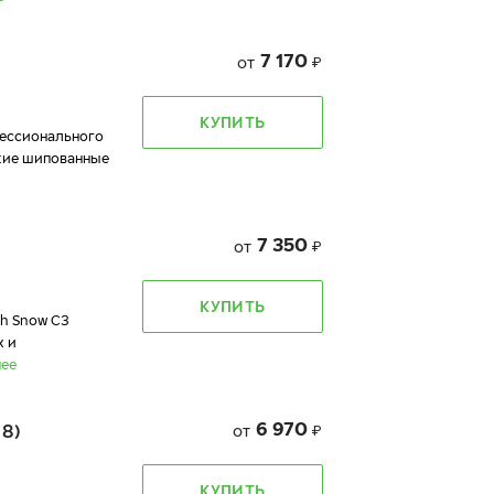
7 170
от
₽
КУПИТЬ
фессионального
йкие шипованные
7 350
от
₽
КУПИТЬ
ph Snow C3
х и
ее
6 970
8)
от
₽
КУПИТЬ