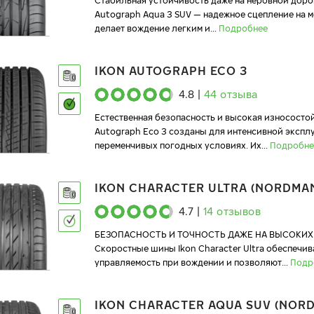
Стабильная устойчивость даже на неровной доро
Autograph Aqua 3 SUV — надежное сцепление на 
делает вождение легким и
...
Подробнее
IKON AUTOGRAPH ECO 3
4.8
|
44
отзыва
Естественная безопасность и высокая износостой
Autograph Eco 3 созданы для интенсивной экспл
переменчивых погодных условиях. Их
...
Подробне
IKON CHARACTER ULTRA (NORDMAN
4.7
|
14
отзывов
БЕЗОПАСНОСТЬ И ТОЧНОСТЬ ДАЖЕ НА ВЫСОКИХ
Скоростные шины Ikon Character Ultra обеспечи
управляемость при вождении и позволяют
...
Подр
IKON CHARACTER AQUA SUV (NOR