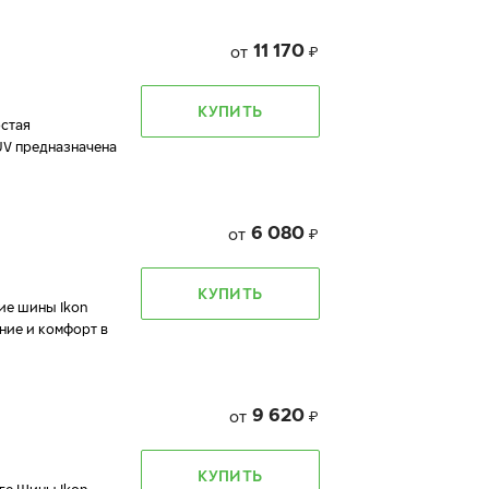
11 170
от
₽
КУПИТЬ
остая
UV предназначена
6 080
от
₽
КУПИТЬ
ие шины Ikon
ние и комфорт в
9 620
от
₽
КУПИТЬ