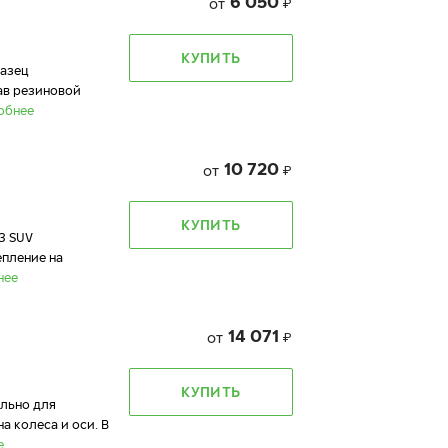
6 050
от
₽
КУПИТЬ
разец
ав резиновой
обнее
10 720
от
₽
КУПИТЬ
3 SUV
епление на
нее
14 071
от
₽
КУПИТЬ
ально для
 колеса и оси. В
е