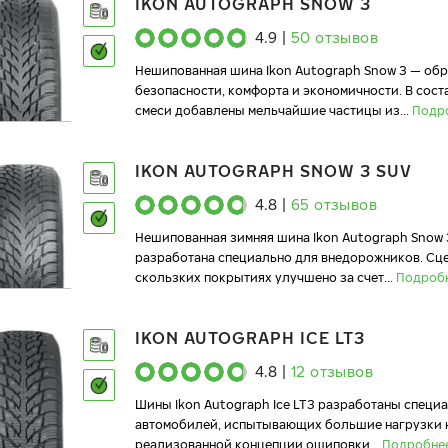
IKON AUTOGRAPH SNOW 3
4.9
|
50
отзывов
Нешипованная шина Ikon Autograph Snow 3 — об
безопасности, комфорта и экономичности. В сост
смеси добавлены мельчайшие частицы из
...
Подр
IKON AUTOGRAPH SNOW 3 SUV
4.8
|
65
отзывов
Нешипованная зимняя шина Ikon Autograph Snow 
разработана специально для внедорожников. Сц
скользких покрытиях улучшено за счет
...
Подроб
IKON AUTOGRAPH ICE LT3
4.8
|
12
отзывов
Шины Ikon Autograph Ice LT3 разработаны специ
автомобилей, испытывающих большие нагрузки на
реализованной концепции ошиповки
...
Подробне