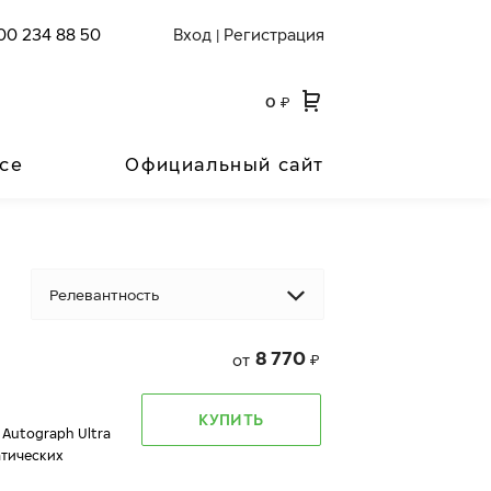
00 234 88 50
Вход
Регистрация
|
0
₽
се
Официальный сайт
Релевантность
8 770
от
₽
КУПИТЬ
 Autograph Ultra
атических