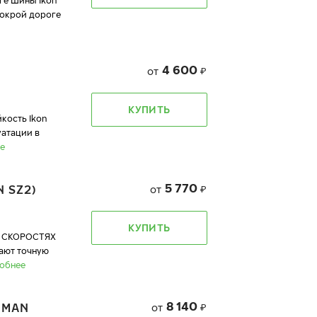
ге Шины Ikon
мокрой дороге
4 600
от
₽
КУПИТЬ
кость Ikon
уатации в
е
5 770
 SZ2)
от
₽
КУПИТЬ
 СКОРОСТЯХ
вают точную
обнее
8 140
DMAN
от
₽