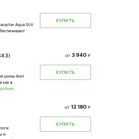
КУПИТЬ
racter Aqua SUV
обеспечивают
3 940
SX3)
от
₽
КУПИТЬ
 шины Ikon
 как в
робнее
12 180
от
₽
КУПИТЬ
роге:
ы и