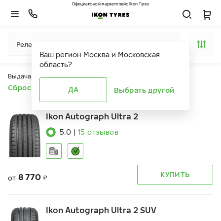
Официальный маркетплейс Ikon Tyres
Релевантность
Ваш регион
Москва и Московская
область
?
Выдача продуктов ограничена действием фильтров
Сбросить все фильтры
ДА
Выбрать другой
Ikon Autograph Ultra 2
5.0
|
15
отзывов
КУПИТЬ
8 770
от
₽
Ikon Autograph Ultra 2 SUV