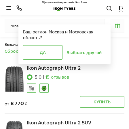
Официальный маркетплейс Ikon Tyres
Релевантность
Ваш регион
Москва и Московская
область
?
Выдача продуктов ограничена действием фильтров
Сбросить все фильтры
ДА
Выбрать другой
Ikon Autograph Ultra 2
5.0
|
15
отзывов
КУПИТЬ
8 770
от
₽
Ikon Autograph Ultra 2 SUV