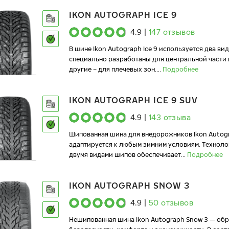
IKON AUTOGRAPH ICE 9
4.9
|
147
отзывов
В шине Ikon Autograph Ice 9 используется два ви
специально разработаны для центральной части 
другие – для плечевых зон.
...
Подробнее
IKON AUTOGRAPH ICE 9 SUV
4.9
|
143
отзыва
Шипованная шина для внедорожников Ikon Autogr
адаптируется к любым зимним условиям. Технол
двумя видами шипов обеспечивает
...
Подробнее
IKON AUTOGRAPH SNOW 3
4.9
|
50
отзывов
Нешипованная шина Ikon Autograph Snow 3 — об