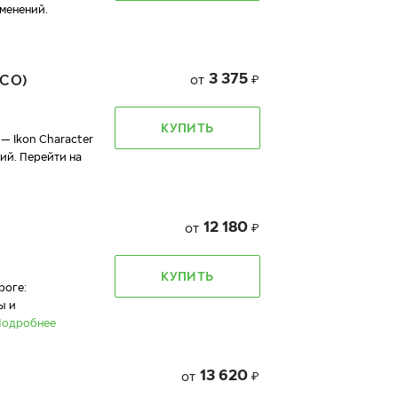
менений.
3 375
CO)
от
₽
КУПИТЬ
— Ikon Character
ий. Перейти на
12 180
от
₽
КУПИТЬ
роге:
ы и
Подробнее
13 620
от
₽