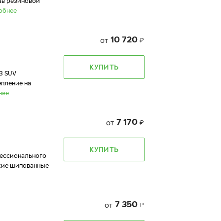
ав резиновой
обнее
10 720
от
₽
КУПИТЬ
3 SUV
епление на
нее
7 170
от
₽
КУПИТЬ
фессионального
йкие шипованные
7 350
от
₽