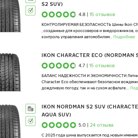
S2 SUV)
4.8
|
15
отзывов
КОНТРОЛИРУЕМАЯ БЕЗОПАСНОСТЬ Шины Ikon Cha
, созданные для кроссоверов и внедорожников, 
контроль управления автомобилем
...
Подробнее
IKON CHARACTER ECO (NORDMAN 
4.7
|
15
отзывов
БАЛАНС НАДЕЖНОСТИ И ЭКОНОМИЧНОСТИ Летние
Character Eco обеспечивают безопасное вождение
дождливую погоду, так и на сухом асфальте.
...
Под
IKON NORDMAN S2 SUV (CHARACT
AQUA SUV)
5.0
|
24
отзыва
C 2025 года шина выпускается под новым именем 