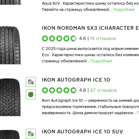
Aqua SUV . Характеристики шины остались без из
Перейти на страницу обновлённой
...
Подробнее
IKON NORDMAN SX3 (CHARACTER E
4.6
|
14
отзывов
C 2025 года шина выпускается под новым именем 
Eco . Характеристики шины остались без изменен
страницу обновлённой
...
Подробнее
IKON AUTOGRAPH ICE 10
4.8
|
67
отзывов
Ikon Autograph Ice 10 — уверенность на зимней до
предсказуемое торможение, стабильные поворот
манёвренность. Шина демонстрирует надёжное
...
IKON AUTOGRAPH ICE 10 SUV