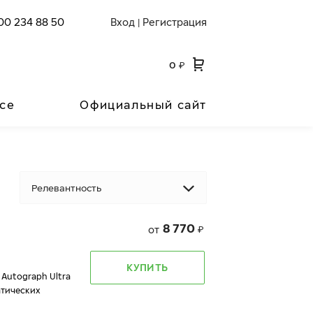
00 234 88 50
Вход
Регистрация
|
0
₽
се
Официальный сайт
Релевантность
8 770
от
₽
КУПИТЬ
 Autograph Ultra
атических