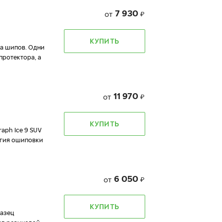
7 930
от
₽
КУПИТЬ
да шипов. Одни
протектора, а
11 970
от
₽
КУПИТЬ
aph Ice 9 SUV
огия ошиповки
6 050
от
₽
КУПИТЬ
разец