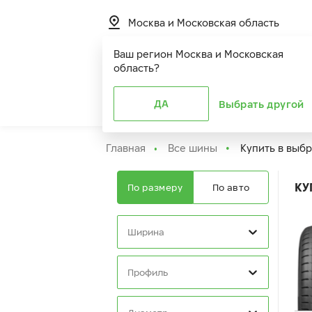
Москва и Московская область
Ваш регион
Москва и Московская
область
?
Шины
ДА
Расширенная г
Выбрать другой
Главная
Все шины
Купить в выб
КУ
По размеру
По авто
Ширина
Профиль