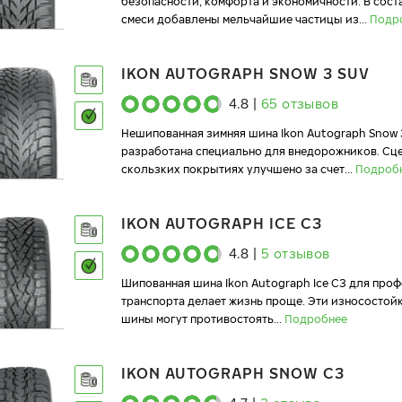
безопасности, комфорта и экономичности. В сост
смеси добавлены мельчайшие частицы из
...
Подр
IKON AUTOGRAPH SNOW 3 SUV
4.8
|
65
отзывов
Нешипованная зимняя шина Ikon Autograph Snow 
разработана специально для внедорожников. Сц
скользких покрытиях улучшено за счет
...
Подроб
IKON AUTOGRAPH ICE C3
4.8
|
5
отзывов
Шипованная шина Ikon Autograph Ice C3 для про
транспорта делает жизнь проще. Эти износосто
шины могут противостоять
...
Подробнее
IKON AUTOGRAPH SNOW C3