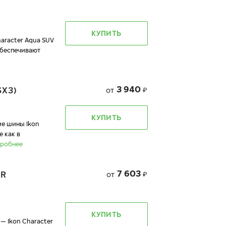
КУПИТЬ
racter Aqua SUV
обеспечивают
3 940
SX3)
от
₽
КУПИТЬ
 шины Ikon
 как в
робнее
7 603
ER
от
₽
КУПИТЬ
— Ikon Character