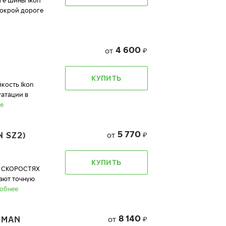
ге Шины Ikon
мокрой дороге
4 600
от
₽
КУПИТЬ
кость Ikon
уатации в
е
5 770
 SZ2)
от
₽
КУПИТЬ
 СКОРОСТЯХ
вают точную
обнее
8 140
DMAN
от
₽