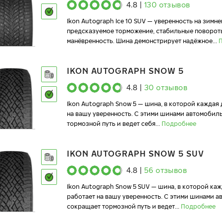
4.8
|
130
отзывов
Ikon Autograph Ice 10 SUV — уверенность на зимне
предсказуемое торможение, стабильные поворот
манёвренность. Шина демонстрирует надёжное
...
IKON AUTOGRAPH SNOW 5
4.8
|
30
отзывов
Ikon Autograph Snow 5 — шина, в которой каждая
на вашу уверенность. С этими шинами автомобил
тормозной путь и ведет себя
...
Подробнее
IKON AUTOGRAPH SNOW 5 SUV
4.8
|
56
отзывов
Ikon Autograph Snow 5 SUV — шина, в которой ка
работает на вашу уверенность. С этими шинами 
сокращает тормозной путь и ведет
...
Подробнее