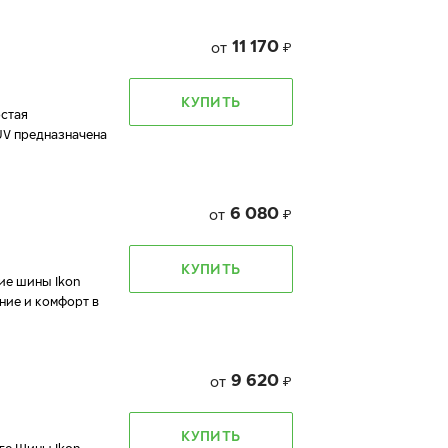
11 170
от
₽
КУПИТЬ
остая
UV предназначена
6 080
от
₽
КУПИТЬ
ие шины Ikon
ние и комфорт в
9 620
от
₽
КУПИТЬ