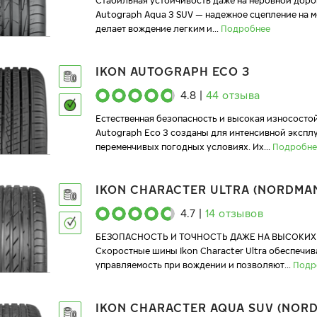
Стабильная устойчивость даже на неровной доро
Autograph Aqua 3 SUV — надежное сцепление на 
делает вождение легким и
...
Подробнее
IKON AUTOGRAPH ECO 3
4.8
|
44
отзыва
Естественная безопасность и высокая износостой
Autograph Eco 3 созданы для интенсивной экспл
переменчивых погодных условиях. Их
...
Подробне
IKON CHARACTER ULTRA (NORDMAN
4.7
|
14
отзывов
БЕЗОПАСНОСТЬ И ТОЧНОСТЬ ДАЖЕ НА ВЫСОКИХ
Скоростные шины Ikon Character Ultra обеспечи
управляемость при вождении и позволяют
...
Подр
IKON CHARACTER AQUA SUV (NOR