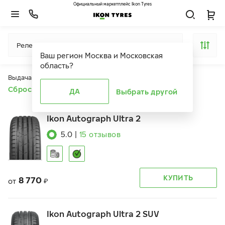
Официальный маркетплейс Ikon Tyres
Релевантность
Ваш регион
Москва и Московская
область
?
Выдача продуктов ограничена действием фильтров
Сбросить все фильтры
ДА
Выбрать другой
Ikon Autograph Ultra 2
5.0
|
15
отзывов
КУПИТЬ
8 770
от
₽
Ikon Autograph Ultra 2 SUV