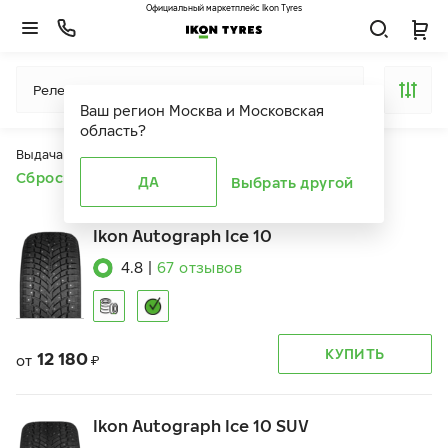
Официальный маркетплейс Ikon Tyres
Релевантность
Ваш регион
Москва и Московская
область
?
Выдача продуктов ограничена действием фильтров
Сбросить все фильтры
ДА
Выбрать другой
Ikon Autograph Ice 10
4.8
|
67
отзывов
КУПИТЬ
12 180
от
₽
Ikon Autograph Ice 10 SUV