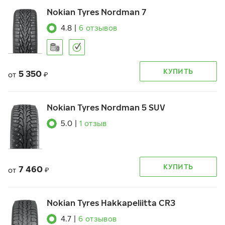
Nokian Tyres Nordman 7
4.8
|
6
отзывов
КУПИТЬ
5 350
от
₽
Nokian Tyres Nordman 5 SUV
5.0
|
1
отзыв
КУПИТЬ
7 460
от
₽
Nokian Tyres Hakkapeliitta CR3
4.7
|
6
отзывов