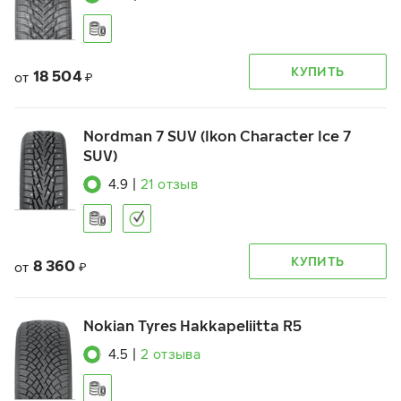
КУПИТЬ
18 504
от
₽
Nordman 7 SUV (Ikon Character Ice 7
SUV)
4.9
|
21
отзыв
КУПИТЬ
8 360
от
₽
Nokian Tyres Hakkapeliitta R5
4.5
|
2
отзыва