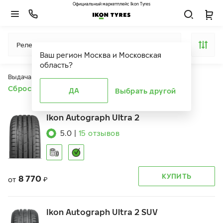
Официальный маркетплейс Ikon Tyres
Релевантность
Ваш регион
Москва и Московская
область
?
Выдача продуктов ограничена действием фильтров
Сбросить все фильтры
ДА
Выбрать другой
Ikon Autograph Ultra 2
5.0
|
15
отзывов
КУПИТЬ
8 770
от
₽
Ikon Autograph Ultra 2 SUV