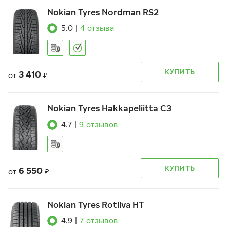
Nokian Tyres Nordman RS2
5.0
|
4
отзыва
КУПИТЬ
3 410
от
₽
Nokian Tyres Hakkapeliitta C3
4.7
|
9
отзывов
КУПИТЬ
6 550
от
₽
Nokian Tyres Rotiiva HT
4.9
|
7
отзывов