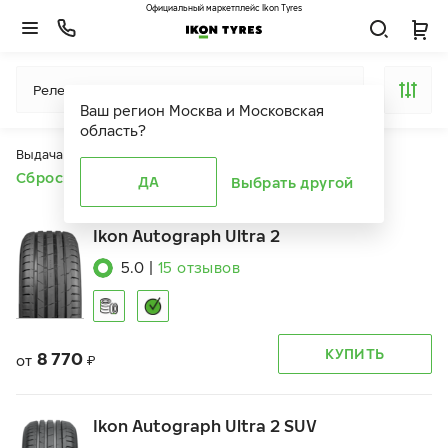
Официальный маркетплейс Ikon Tyres
Релевантность
Ваш регион
Москва и Московская
область
?
Выдача продуктов ограничена действием фильтров
Сбросить все фильтры
ДА
Выбрать другой
Ikon Autograph Ultra 2
5.0
|
15
отзывов
КУПИТЬ
8 770
от
₽
Ikon Autograph Ultra 2 SUV