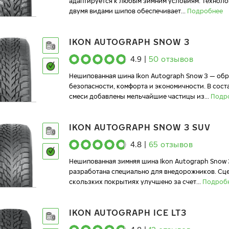
адаптируется к любым зимним условиям. Технол
двумя видами шипов обеспечивает
...
Подробнее
IKON AUTOGRAPH SNOW 3
4.9
|
50
отзывов
Нешипованная шина Ikon Autograph Snow 3 — об
безопасности, комфорта и экономичности. В сост
смеси добавлены мельчайшие частицы из
...
Подр
IKON AUTOGRAPH SNOW 3 SUV
4.8
|
65
отзывов
Нешипованная зимняя шина Ikon Autograph Snow 
разработана специально для внедорожников. Сц
скользких покрытиях улучшено за счет
...
Подроб
IKON AUTOGRAPH ICE LT3