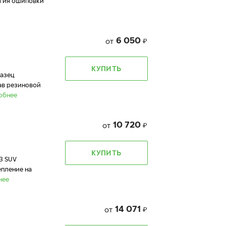
огия ошиповки
6 050
от
₽
КУПИТЬ
разец
ав резиновой
обнее
10 720
от
₽
КУПИТЬ
3 SUV
епление на
нее
14 071
от
₽