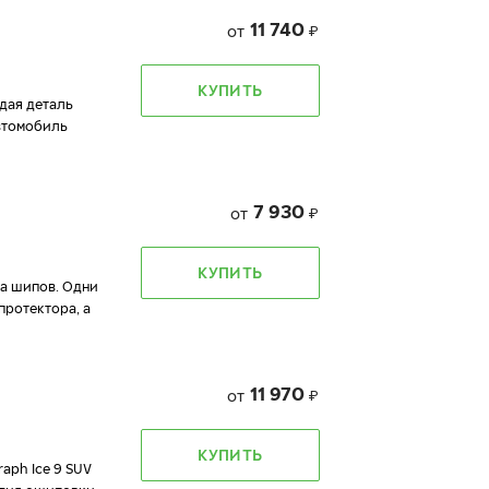
11 740
от
₽
КУПИТЬ
ждая деталь
автомобиль
7 930
от
₽
КУПИТЬ
да шипов. Одни
протектора, а
11 970
от
₽
КУПИТЬ
aph Ice 9 SUV