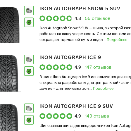
IKON AUTOGRAPH SNOW 5 SUV
4.8
|
56
отзывов
Ikon Autograph Snow 5 SUV — шина, в которой ка
работает на вашу уверенность. С этими шинами 
сокращает тормозной путь и ведет
...
Подробнее
IKON AUTOGRAPH ICE 9
4.9
|
147
отзывов
В шине Ikon Autograph Ice 9 используется два ви
специально разработаны для центральной части 
другие – для плечевых зон.
...
Подробнее
IKON AUTOGRAPH ICE 9 SUV
4.9
|
143
отзыва
Шипованная шина для внедорожников Ikon Autogr