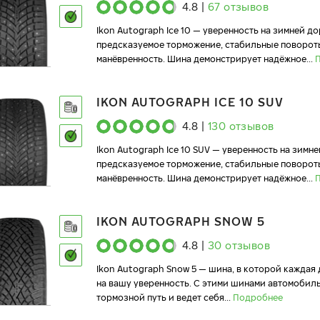
4.8
|
67
отзывов
Ikon Autograph Ice 10 — уверенность на зимней до
предсказуемое торможение, стабильные поворот
манёвренность. Шина демонстрирует надёжное
...
IKON AUTOGRAPH ICE 10 SUV
4.8
|
130
отзывов
Ikon Autograph Ice 10 SUV — уверенность на зимне
предсказуемое торможение, стабильные поворот
манёвренность. Шина демонстрирует надёжное
...
IKON AUTOGRAPH SNOW 5
4.8
|
30
отзывов
Ikon Autograph Snow 5 — шина, в которой каждая
на вашу уверенность. С этими шинами автомобил
тормозной путь и ведет себя
...
Подробнее