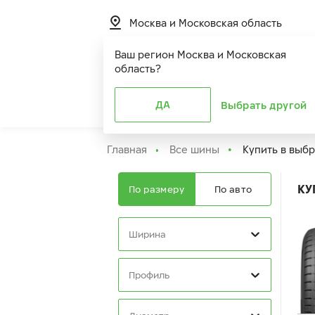
Москва и Московская область
Ваш регион
Москва и Московская
область
?
Шины
ДА
Расширенная г
Выбрать другой
Главная
Все шины
Купить в выб
КУ
По размеру
По авто
Ширина
Профиль