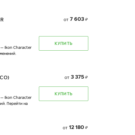
7 603
ER
от
₽
КУПИТЬ
— Ikon Character
менений.
3 375
CO)
от
₽
КУПИТЬ
— Ikon Character
ий. Перейти на
12 180
от
₽