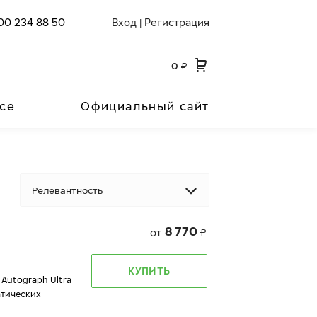
00 234 88 50
Вход
Регистрация
|
0
₽
се
Официальный сайт
Релевантность
8 770
от
₽
КУПИТЬ
 Autograph Ultra
атических