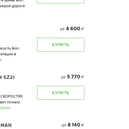
ге Шины Ikon
мокрой дороге
4 600
от
₽
КУПИТЬ
кость Ikon
уатации в
е
5 770
 SZ2)
от
₽
КУПИТЬ
 СКОРОСТЯХ
вают точную
обнее
8 140
DMAN
от
₽