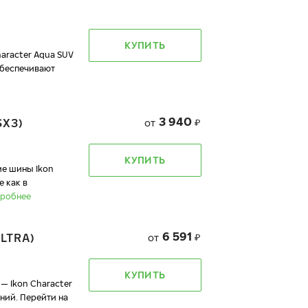
КУПИТЬ
racter Aqua SUV
обеспечивают
3 940
SX3)
от
₽
КУПИТЬ
 шины Ikon
 как в
робнее
6 591
LTRA)
от
₽
КУПИТЬ
— Ikon Character
ний. Перейти на