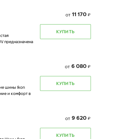
11 170
от
₽
КУПИТЬ
остая
UV предназначена
6 080
от
₽
КУПИТЬ
ие шины Ikon
ние и комфорт в
9 620
от
₽
КУПИТЬ