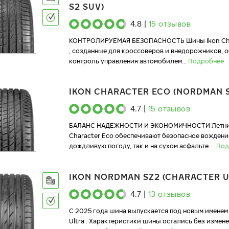
S2 SUV)
4.8
|
15
отзывов
КОНТРОЛИРУЕМАЯ БЕЗОПАСНОСТЬ Шины Ikon Cha
, созданные для кроссоверов и внедорожников, 
контроль управления автомобилем
...
Подробнее
IKON CHARACTER ECO (NORDMAN 
4.7
|
15
отзывов
БАЛАНС НАДЕЖНОСТИ И ЭКОНОМИЧНОСТИ Летние
Character Eco обеспечивают безопасное вождение
дождливую погоду, так и на сухом асфальте.
...
Под
IKON NORDMAN SZ2 (CHARACTER U
4.7
|
13
отзывов
C 2025 года шина выпускается под новым именем 
Ultra . Характеристики шины остались без измене