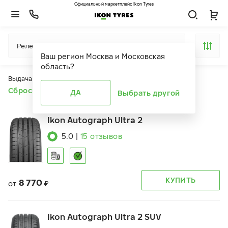
Официальный маркетплейс Ikon Tyres
Релевантность
Ваш регион
Москва и Московская
область
?
Выдача продуктов ограничена действием фильтров
Сбросить все фильтры
ДА
Выбрать другой
Ikon Autograph Ultra 2
5.0
|
15
отзывов
КУПИТЬ
8 770
от
₽
Ikon Autograph Ultra 2 SUV