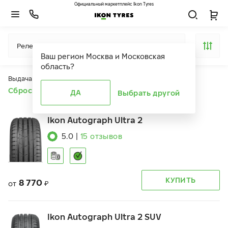
Официальный маркетплейс Ikon Tyres
Релевантность
Ваш регион
Москва и Московская
область
?
Выдача продуктов ограничена действием фильтров
Сбросить все фильтры
ДА
Выбрать другой
Ikon Autograph Ultra 2
5.0
|
15
отзывов
КУПИТЬ
8 770
от
₽
Ikon Autograph Ultra 2 SUV