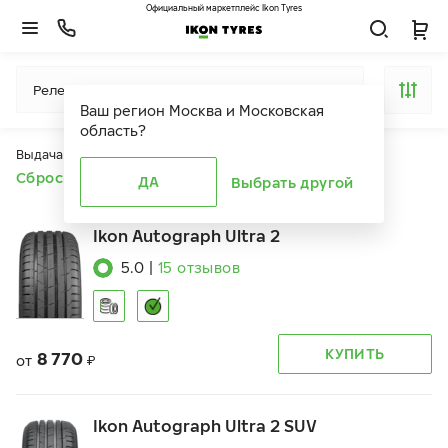
Официальный маркетплейс Ikon Tyres
Релевантность
Ваш регион
Москва и Московская
область
?
Выдача продуктов ограничена действием фильтров
Сбросить все фильтры
ДА
Выбрать другой
Ikon Autograph Ultra 2
5.0
|
15
отзывов
КУПИТЬ
8 770
от
₽
Ikon Autograph Ultra 2 SUV