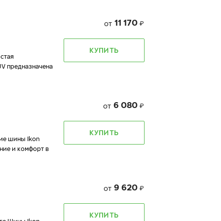
11 170
от
₽
КУПИТЬ
остая
UV предназначена
6 080
от
₽
КУПИТЬ
ие шины Ikon
ние и комфорт в
9 620
от
₽
КУПИТЬ