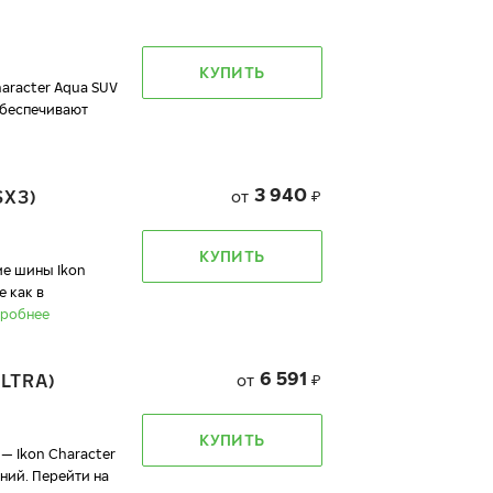
КУПИТЬ
racter Aqua SUV
обеспечивают
3 940
SX3)
от
₽
КУПИТЬ
 шины Ikon
 как в
робнее
6 591
LTRA)
от
₽
КУПИТЬ
— Ikon Character
ний. Перейти на