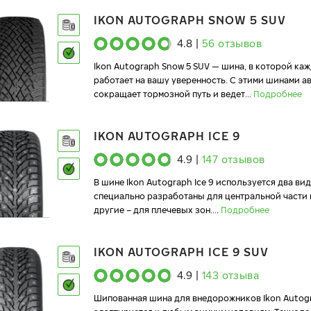
IKON AUTOGRAPH SNOW 5 SUV
4.8
|
56
отзывов
Ikon Autograph Snow 5 SUV — шина, в которой ка
работает на вашу уверенность. С этими шинами 
сокращает тормозной путь и ведет
...
Подробнее
IKON AUTOGRAPH ICE 9
4.9
|
147
отзывов
В шине Ikon Autograph Ice 9 используется два ви
специально разработаны для центральной части 
другие – для плечевых зон.
...
Подробнее
IKON AUTOGRAPH ICE 9 SUV
4.9
|
143
отзыва
Шипованная шина для внедорожников Ikon Autogr