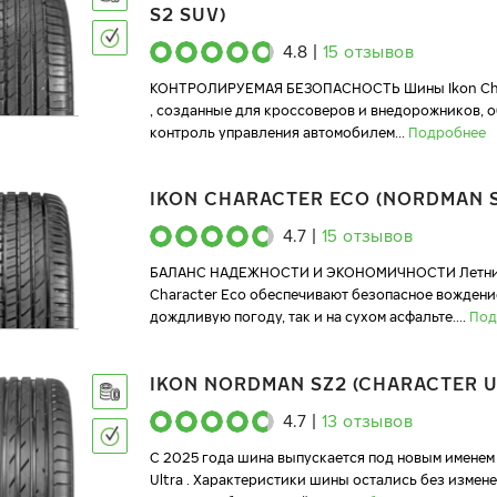
S2 SUV)
4.8
|
15
отзывов
КОНТРОЛИРУЕМАЯ БЕЗОПАСНОСТЬ Шины Ikon Cha
, созданные для кроссоверов и внедорожников, 
контроль управления автомобилем
...
Подробнее
IKON CHARACTER ECO (NORDMAN 
4.7
|
15
отзывов
БАЛАНС НАДЕЖНОСТИ И ЭКОНОМИЧНОСТИ Летние
Character Eco обеспечивают безопасное вождение
дождливую погоду, так и на сухом асфальте.
...
Под
IKON NORDMAN SZ2 (CHARACTER U
4.7
|
13
отзывов
C 2025 года шина выпускается под новым именем 
Ultra . Характеристики шины остались без измене