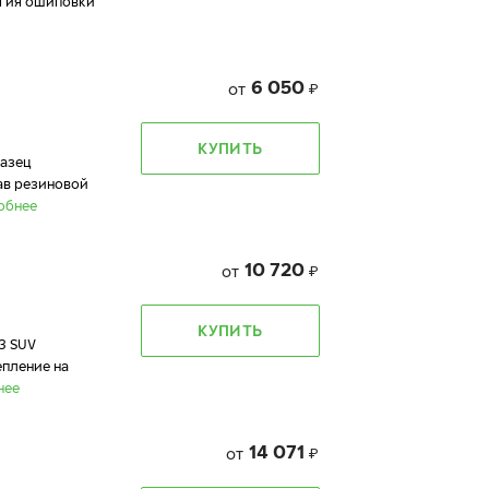
огия ошиповки
6 050
от
₽
КУПИТЬ
разец
ав резиновой
обнее
10 720
от
₽
КУПИТЬ
3 SUV
епление на
нее
14 071
от
₽