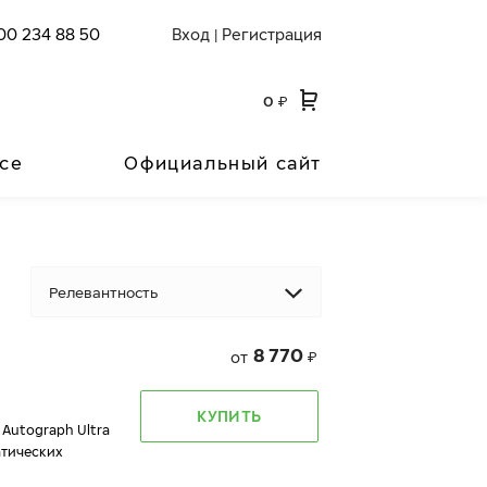
00 234 88 50
Вход
Регистрация
|
0
₽
се
Официальный сайт
Релевантность
8 770
от
₽
КУПИТЬ
 Autograph Ultra
атических