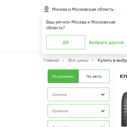
Москва и Московская область
Ваш регион
Москва и Московская
область
?
Шины
ДА
Расширенная г
Выбрать другой
Главная
Все шины
Купить в выб
КУ
По размеру
По авто
Ширина
Профиль