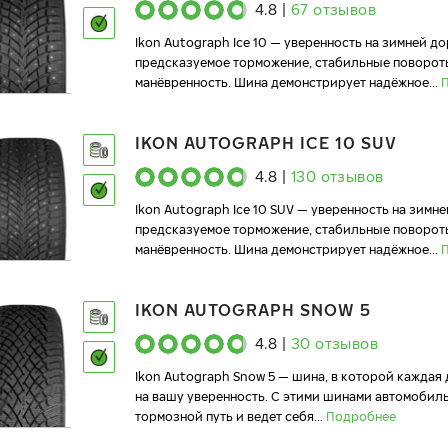
4.8
|
67
отзывов
Ikon Autograph Ice 10 — уверенность на зимней до
предсказуемое торможение, стабильные поворот
манёвренность. Шина демонстрирует надёжное
...
IKON AUTOGRAPH ICE 10 SUV
4.8
|
130
отзывов
Ikon Autograph Ice 10 SUV — уверенность на зимне
предсказуемое торможение, стабильные поворот
манёвренность. Шина демонстрирует надёжное
...
IKON AUTOGRAPH SNOW 5
4.8
|
30
отзывов
Ikon Autograph Snow 5 — шина, в которой каждая
на вашу уверенность. С этими шинами автомобил
тормозной путь и ведет себя
...
Подробнее