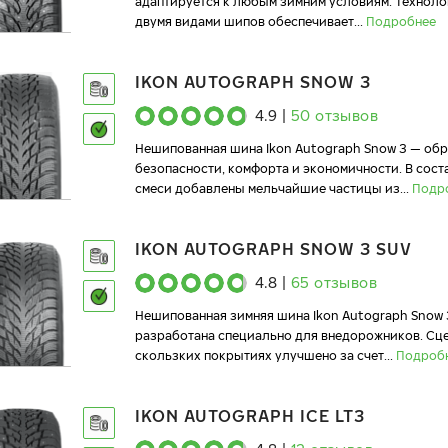
адаптируется к любым зимним условиям. Технол
двумя видами шипов обеспечивает
...
Подробнее
IKON AUTOGRAPH SNOW 3
4.9
|
50
отзывов
Нешипованная шина Ikon Autograph Snow 3 — об
безопасности, комфорта и экономичности. В сост
смеси добавлены мельчайшие частицы из
...
Подр
IKON AUTOGRAPH SNOW 3 SUV
4.8
|
65
отзывов
Нешипованная зимняя шина Ikon Autograph Snow 
разработана специально для внедорожников. Сц
скользких покрытиях улучшено за счет
...
Подроб
IKON AUTOGRAPH ICE LT3