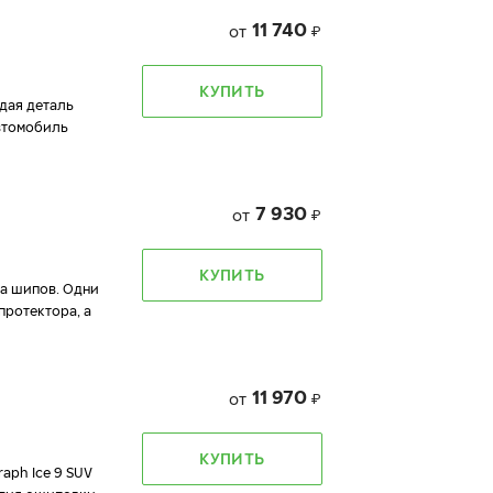
11 740
от
₽
КУПИТЬ
ждая деталь
автомобиль
7 930
от
₽
КУПИТЬ
да шипов. Одни
протектора, а
11 970
от
₽
КУПИТЬ
aph Ice 9 SUV