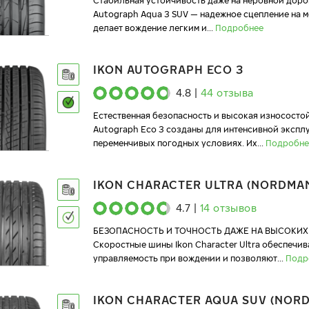
Стабильная устойчивость даже на неровной доро
Autograph Aqua 3 SUV — надежное сцепление на 
делает вождение легким и
...
Подробнее
IKON AUTOGRAPH ECO 3
4.8
|
44
отзыва
Естественная безопасность и высокая износостой
Autograph Eco 3 созданы для интенсивной экспл
переменчивых погодных условиях. Их
...
Подробне
IKON CHARACTER ULTRA (NORDMAN
4.7
|
14
отзывов
БЕЗОПАСНОСТЬ И ТОЧНОСТЬ ДАЖЕ НА ВЫСОКИХ
Скоростные шины Ikon Character Ultra обеспечи
управляемость при вождении и позволяют
...
Подр
IKON CHARACTER AQUA SUV (NOR