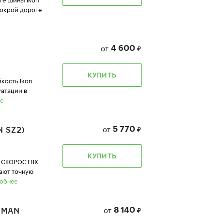
ге Шины Ikon
мокрой дороге
4 600
от
₽
КУПИТЬ
кость Ikon
уатации в
е
5 770
 SZ2)
от
₽
КУПИТЬ
 СКОРОСТЯХ
вают точную
обнее
8 140
DMAN
от
₽