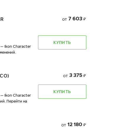
7 603
ER
от
₽
КУПИТЬ
— Ikon Character
менений.
3 375
CO)
от
₽
КУПИТЬ
— Ikon Character
ий. Перейти на
12 180
от
₽