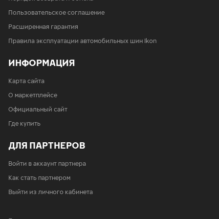
265/40 ZR21
Пользовательское соглашение
265/45 R21
Расширенная гарантия
275/40 ZR21
Правила эксплуатации автомобильных шин Ikon
275/45 ZR21
275/50 ZR21
ИНФОРМАЦИЯ
285/45 R21
295/35 ZR21
Карта сайта
295/40 ZR21
О маркетплейсе
275/50 R22
Официальный сайт
Где купить
ДЛЯ ПАРТНЕРОВ
Войти в аккаунт партнера
Как стать партнером
Выйти из личного кабинета