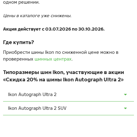
одном решении.
Цены в каталоге уже снижены.
Акция действует с 03.07.2026 по 30.10.2026.
Где купить?
Приобрести шины Ikon по сниженной цене можно в
проверенных
шинных центрах
.
Типоразмеры шин Ikon, участвующие в акции
«Скидка 20% на шины Ikon Autograph Ultra 2»
Ikon Autograph Ultra 2
215/50 R17
Ikon Autograph Ultra 2 SUV
225/45 ZR17
235/65 R17
225/50 ZR17
235/60 R18
225/55 ZR17
235/65 R18
235/45 ZR17