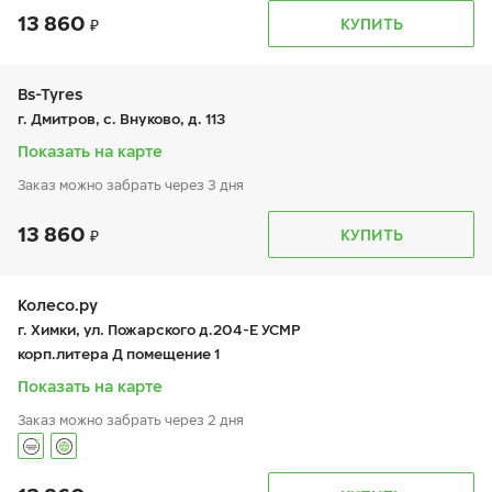
13 860
График работы
Телефон
КУПИТЬ
пн:
9:00-21:00
+7 (495 )544-02-02
вт:
9:00-21:00
ср:
9:00-21:00
чт:
9:00-21:00
Bs-Tyres
пт:
9:00-21:00
г. Дмитров, с. Внуково, д. 113
сб:
9:00-21:00
вс:
9:00-21:00
Показать на карте
Заказ можно забрать через 3 дня
13 860
График работы
Телефон
КУПИТЬ
пн:
9:00-19:00
+7 (495) 320-44-50 (доб. 3801)
вт:
9:00-19:00
ср:
9:00-19:00
чт:
9:00-19:00
Колесо.ру
пт:
9:00-19:00
г. Химки, ул. Пожарского д.204-Е УСМР
сб:
9:00-19:00
корп.литера Д помещение 1
вс:
9:00-19:00
Показать на карте
Заказ можно забрать через 2 дня