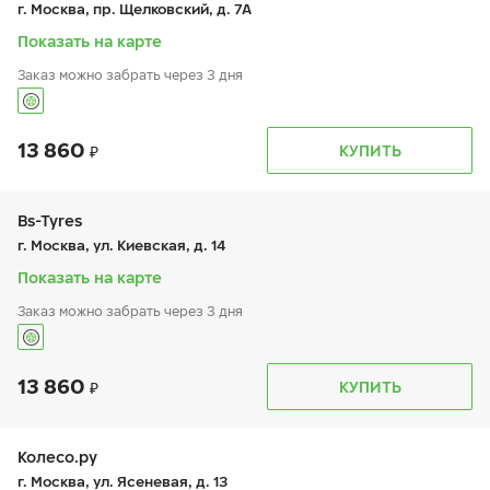
г. Москва, пр. Щелковский, д. 7А
сб:
9:00-20:00
вс:
9:00-20:00
Показать на карте
Заказ можно забрать через 3 дня
13 860
График работы
Телефон
КУПИТЬ
пн:
9:00-19:00
+7 (495) 320-44-50 (доб. 3901)
вт:
9:00-19:00
ср:
9:00-19:00
чт:
9:00-19:00
Bs-Tyres
пт:
9:00-19:00
г. Москва, ул. Киевская, д. 14
сб:
9:00-19:00
вс:
-
Показать на карте
Заказ можно забрать через 3 дня
13 860
График работы
Телефон
КУПИТЬ
пн:
9:00-19:00
+7 (495) 320-44-50 (доб. 4001)
вт:
9:00-19:00
ср:
9:00-19:00
чт:
9:00-19:00
Колесо.ру
пт:
9:00-19:00
г. Москва, ул. Ясеневая, д. 13
сб:
9:00-19:00