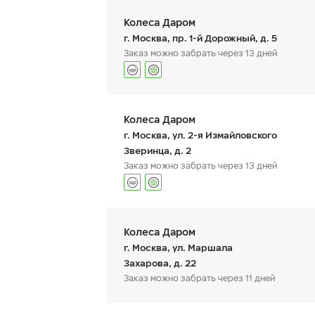
Колеса Даром
г. Москва, пр. 1-й Дорожный, д. 5
Заказ можно забрать через 13 дней
График работы
Телефон
пн:
9:00-19:00
+7 (800) 250-98-60
Колеса Даром
вт:
9:00-19:00
ср:
9:00-19:00
г. Москва, ул. 2-я Измайловского
чт:
9:00-19:00
Зверинца, д. 2
пт:
9:00-19:00
Заказ можно забрать через 13 дней
сб:
9:00-19:00
вс:
9:00-19:00
График работы
Телефон
пн:
9:00-21:00
+7 (800) 250-98-60
Колеса Даром
вт:
9:00-21:00
ср:
9:00-21:00
г. Москва, ул. Маршала
чт:
9:00-21:00
Захарова, д. 22
пт:
9:00-21:00
Заказ можно забрать через 11 дней
сб:
9:00-20:00
вс:
9:00-20:00
График работы
Телефон