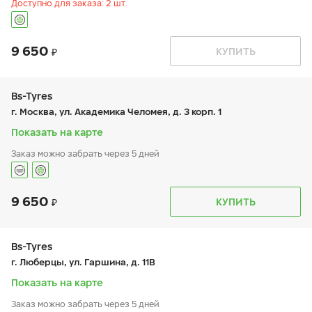
Доступно для заказа: 2 шт.
9 650
График работы
Телефон
КУПИТЬ
пн:
9:00-21:00
+7 (499) 308-59-93
вт:
9:00-21:00
ср:
9:00-21:00
чт:
9:00-21:00
Bs-Tyres
пт:
9:00-21:00
г. Москва, ул. Академика Челомея, д. 3 корп. 1
сб:
9:00-21:00
вс:
9:00-21:00
Показать на карте
Заказ можно забрать через 5 дней
9 650
График работы
Телефон
КУПИТЬ
пн:
9:00-21:00
+7 (495) 320-44-50 (доб. 1802)
вт:
9:00-21:00
ср:
9:00-21:00
чт:
9:00-21:00
Bs-Tyres
пт:
9:00-21:00
г. Люберцы, ул. Гаршина, д. 11В
сб:
9:00-21:00
вс:
9:00-21:00
Показать на карте
Заказ можно забрать через 5 дней