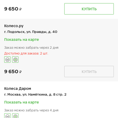
9 650
График работы
Телефон
КУПИТЬ
пн:
9:00-21:00
+7 (499) 976-24-07
вт:
9:00-21:00
ср:
9:00-21:00
чт:
9:00-21:00
Колесо.ру
пт:
9:00-21:00
г. Подольск, ул. Правды, д. 40
сб:
9:00-21:00
вс:
9:00-21:00
Показать на карте
Заказ можно забрать через 2 дня
Доступно для заказа: 2 шт.
9 650
График работы
Телефон
КУПИТЬ
пн:
9:00-21:00
+7 (496) 753-33-00
вт:
9:00-21:00
ср:
9:00-21:00
чт:
9:00-21:00
Колеса Даром
пт:
9:00-21:00
г. Москва, ул. Намёткина, д. 8 стр. 2
сб:
9:00-20:00
вс:
9:00-19:00
Показать на карте
Заказ можно забрать через 4 дня