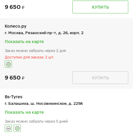
9 650
График работы
Телефон
КУПИТЬ
пн:
9:00-19:00
+7 (495) 320-44-50 (доб. 3401)
вт:
9:00-19:00
ср:
9:00-19:00
чт:
9:00-19:00
Колесо.ру
пт:
9:00-19:00
г. Москва, Рязанский пр-т, д. 26, корп. 2
сб:
-
вс:
-
Показать на карте
Шиномонтаж отсутствует
Заказ можно забрать через 2 дня
Доступно для заказа: 2 шт.
9 650
График работы
Телефон
КУПИТЬ
пн:
9:00-21:00
+7 (499) 171-16-93
вт:
9:00-21:00
ср:
9:00-21:00
чт:
9:00-21:00
Bs-Tyres
пт:
9:00-21:00
г. Балашиха, ш. Носовихинское, д. 229А
сб:
9:00-21:00
вс:
9:00-21:00
Показать на карте
Заказ можно забрать через 5 дней