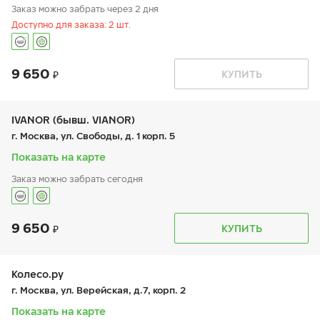
Заказ можно забрать через 2 дня
Доступно для заказа: 2 шт.
9 650
График работы
Телефон
КУПИТЬ
пн:
9:00-21:00
+7 (495 )660-02-90
вт:
9:00-21:00
ср:
9:00-21:00
чт:
9:00-21:00
IVANOR (бывш. VIANOR)
пт:
9:00-21:00
г. Москва, ул. Свободы, д. 1 корп. 5
сб:
9:00-20:00
вс:
9:00-19:00
Показать на карте
Заказ можно забрать сегодня
9 650
График работы
Телефон
КУПИТЬ
пн:
9:00-21:00
+7 (495) 212-16-06
вт:
9:00-21:00
+7 (495) 506-95-28
ср:
9:00-21:00
чт:
9:00-21:00
Колесо.ру
пт:
9:00-21:00
г. Москва, ул. Верейская, д.7, корп. 2
сб:
10:00-18:00
вс:
10:00-18:00
Показать на карте