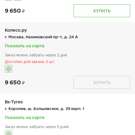
9 650
График работы
Телефон
КУПИТЬ
пн:
9:00-19:00
+7 (495) 320-44-50 (доб. 6701)
вт:
9:00-19:00
ср:
9:00-19:00
чт:
9:00-19:00
Колесо.ру
пт:
9:00-19:00
г. Москва, Нахимовский пр-т, д. 24 А
сб:
9:00-19:00
вс:
9:00-19:00
Показать на карте
Заказ можно забрать через 2 дня
Доступно для заказа: 2 шт.
9 650
График работы
Телефон
КУПИТЬ
пн:
9:00-21:00
+7 (495) 966-16-19
вт:
9:00-21:00
ср:
9:00-21:00
чт:
9:00-21:00
Bs-Tyres
пт:
9:00-21:00
г. Королев, ш. Болшевское, д. 39 корп. 1
сб:
9:00-21:00
вс:
9:00-21:00
Показать на карте
Заказ можно забрать через 5 дней