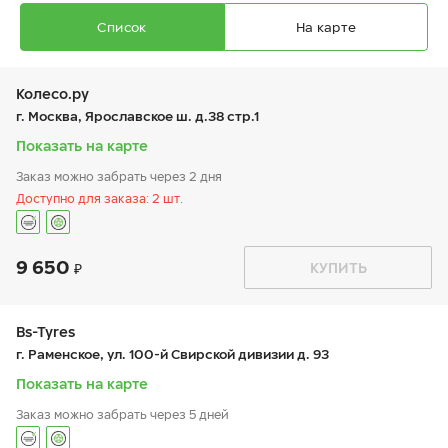
Список
На карте
Колесо.ру
г. Москва, Ярославское ш. д.38 стр.1
Показать на карте
Заказ можно забрать через 2 дня
Ikon Autograph Aqua 3
Доступно для заказа: 2 шт.
225/50 R 17 98W XL
9 650
График работы
Телефон
КУПИТЬ
пн:
9:00-21:00
+7 (499) 188-03-98
вт:
9:00-21:00
ср:
9:00-21:00
11 450
₽
чт:
9:00-21:00
Bs-Tyres
от
пт:
9:00-21:00
г. Раменское, ул. 100-й Свирской дивизии д. 93
сб:
9:00-20:00
вс:
9:00-20:00
Показать на карте
Шиномонтаж отсутствует
Заказ можно забрать через 5 дней