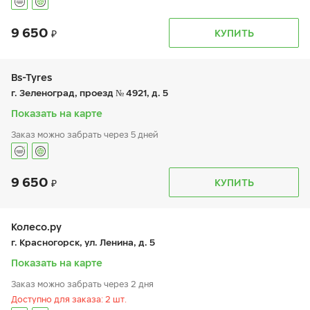
9 650
График работы
Телефон
КУПИТЬ
пн:
9:00-21:00
+7 (495) 491-05-72
вт:
9:00-21:00
ср:
9:00-21:00
чт:
9:00-21:00
Bs-Tyres
пт:
9:00-21:00
г. Зеленоград, проезд № 4921, д. 5
сб:
9:00-21:00
вс:
9:00-21:00
Показать на карте
Шиномонтаж отсутствует
Заказ можно забрать через 5 дней
9 650
График работы
Телефон
КУПИТЬ
пн:
9:00-19:00
+7 (495) 320-44-50 (доб. 2209)
вт:
9:00-19:00
ср:
9:00-19:00
чт:
9:00-19:00
Колесо.ру
пт:
9:00-19:00
г. Красногорск, ул. Ленина, д. 5
сб:
9:00-19:00
вс:
9:00-19:00
Показать на карте
Заказ можно забрать через 2 дня
Доступно для заказа: 2 шт.