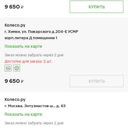
9 650
График работы
Телефон
КУПИТЬ
пн:
9:00-19:00
+7 (495) 320-44-50 (доб. 3801)
вт:
9:00-19:00
ср:
9:00-19:00
чт:
9:00-19:00
Колесо.ру
пт:
9:00-19:00
г. Химки, ул. Пожарского д.204-Е УСМР
сб:
9:00-19:00
корп.литера Д помещение 1
вс:
9:00-19:00
Показать на карте
Заказ можно забрать через 2 дня
Доступно для заказа: 2 шт.
9 650
График работы
Телефон
КУПИТЬ
пн:
9:00-19:00
+7 (495) 225-62-45
вт:
9:00-19:00
ср:
9:00-19:00
чт:
9:00-19:00
Колесо.ру
пт:
9:00-19:00
г. Москва, Энтузиастов ш., д. 63
сб:
9:00-18:00
вс:
9:00-18:00
Показать на карте
Шиномонтаж отсутствует
Заказ можно забрать через 2 дня