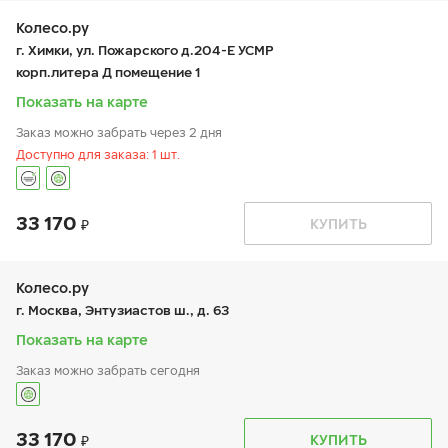
ср:
9:00-19:00
чт:
9:00-19:00
Колесо.ру
пт:
9:00-19:00
г. Химки, ул. Пожарского д.204-Е УСМР
сб:
9:00-19:00
корп.литера Д помещение 1
вс:
9:00-19:00
Показать на карте
Заказ можно забрать через 2 дня
Доступно для заказа: 1 шт.
33 170
График работы
Телефон
КУПИТЬ
пн:
9:00-19:00
+7 (495) 225-62-45
вт:
9:00-19:00
ср:
9:00-19:00
чт:
9:00-19:00
Колесо.ру
пт:
9:00-19:00
г. Москва, Энтузиастов ш., д. 63
сб:
9:00-18:00
вс:
9:00-18:00
Показать на карте
Шиномонтаж отсутствует
Заказ можно забрать сегодня
33 170
График работы
Телефон
КУПИТЬ