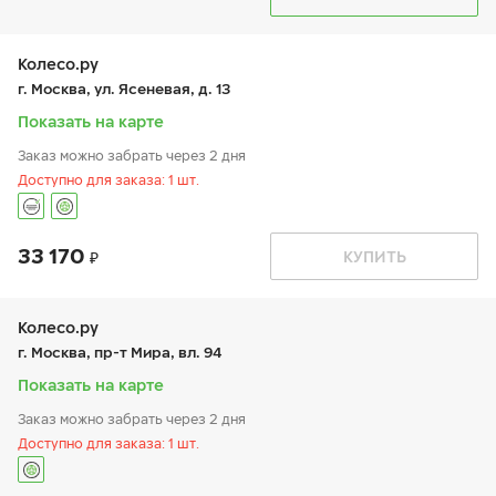
пн:
9:00-19:00
+7 (495) 320-44-50 (доб. 4001)
вт:
9:00-19:00
ср:
9:00-19:00
чт:
9:00-19:00
Колесо.ру
пт:
9:00-19:00
г. Москва, ул. Ясеневая, д. 13
сб:
9:00-19:00
вс:
9:00-19:00
Показать на карте
Заказ можно забрать через 2 дня
Доступно для заказа: 1 шт.
33 170
График работы
Телефон
КУПИТЬ
пн:
9:00-21:00
+7 (495) 399-86-90
вт:
9:00-21:00
ср:
9:00-21:00
чт:
9:00-21:00
Колесо.ру
пт:
9:00-21:00
г. Москва, пр-т Мира, вл. 94
сб:
9:00-21:00
вс:
9:00-21:00
Показать на карте
Шиномонтаж отсутствует
Заказ можно забрать через 2 дня
Доступно для заказа: 1 шт.