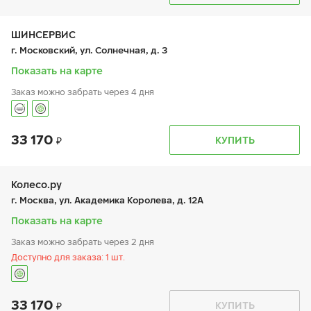
вт:
9:00-19:00
ср:
9:00-19:00
чт:
9:00-19:00
ШИНСЕРВИС
пт:
9:00-19:00
г. Московский, ул. Солнечная, д. 3
сб:
9:00-19:00
вс:
9:00-19:00
Показать на карте
Заказ можно забрать через 4 дня
33 170
График работы
Телефон
КУПИТЬ
пн:
9:00-21:00
+7 800 333-83-88
вт:
9:00-21:00
ср:
9:00-21:00
чт:
9:00-21:00
Колесо.ру
пт:
9:00-21:00
г. Москва, ул. Академика Королева, д. 12А
сб:
9:00-20:00
вс:
9:00-20:00
Показать на карте
Заказ можно забрать через 2 дня
Доступно для заказа: 1 шт.
33 170
График работы
Телефон
КУПИТЬ