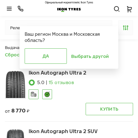
Официальный маркетплейс Ikon Tyres
Релевантность
Ваш регион
Москва и Московская
область
?
Выдача продуктов ограничена действием фильтров
Сбросить все фильтры
ДА
Выбрать другой
Ikon Autograph Ultra 2
5.0
|
15
отзывов
КУПИТЬ
8 770
от
₽
Ikon Autograph Ultra 2 SUV