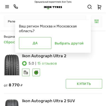
Официальный маркетплейс Ikon Tyres
Релевантность
Ваш регион
Москва и Московская
область
?
Выдача продуктов ограничена действием фильтров
Сбросить все фильтры
ДА
Выбрать другой
Ikon Autograph Ultra 2
5.0
|
15
отзывов
КУПИТЬ
8 770
от
₽
Ikon Autograph Ultra 2 SUV