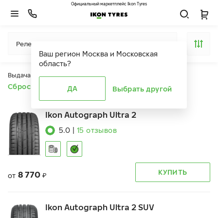
Официальный маркетплейс Ikon Tyres
Релевантность
Ваш регион
Москва и Московская
область
?
Выдача продуктов ограничена действием фильтров
Сбросить все фильтры
ДА
Выбрать другой
Ikon Autograph Ultra 2
5.0
|
15
отзывов
КУПИТЬ
8 770
от
₽
Ikon Autograph Ultra 2 SUV