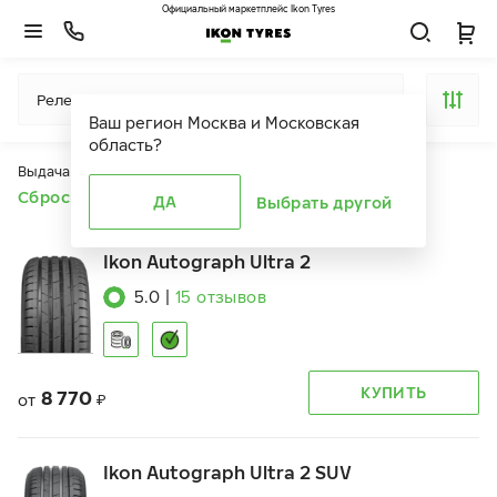
Официальный маркетплейс Ikon Tyres
Релевантность
Ваш регион
Москва и Московская
область
?
Выдача продуктов ограничена действием фильтров
Сбросить все фильтры
ДА
Выбрать другой
Ikon Autograph Ultra 2
5.0
|
15
отзывов
КУПИТЬ
8 770
от
₽
Ikon Autograph Ultra 2 SUV