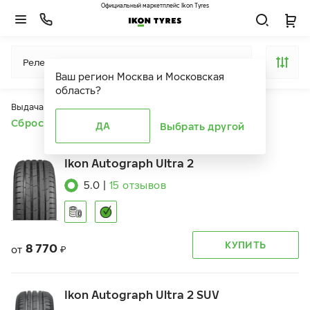
Официальный маркетплейс Ikon Tyres
Релевантность
Ваш регион
Москва и Московская
область
?
Выдача продуктов ограничена действием фильтров
Сбросить все фильтры
ДА
Выбрать другой
Ikon Autograph Ultra 2
5.0
|
15
отзывов
КУПИТЬ
8 770
от
₽
Ikon Autograph Ultra 2 SUV