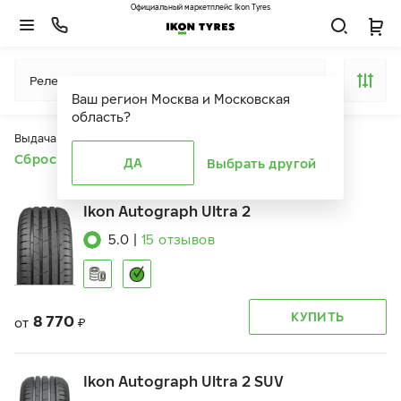
Официальный маркетплейс Ikon Tyres
Релевантность
Ваш регион
Москва и Московская
область
?
Выдача продуктов ограничена действием фильтров
Сбросить все фильтры
ДА
Выбрать другой
Ikon Autograph Ultra 2
5.0
|
15
отзывов
КУПИТЬ
8 770
от
₽
Ikon Autograph Ultra 2 SUV