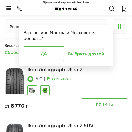
Официальный маркетплейс Ikon Tyres
Релевантность
Ваш регион
Москва и Московская
область
?
Выдача продуктов ограничена действием фильтров
Сбросить все фильтры
ДА
Выбрать другой
Ikon Autograph Ultra 2
5.0
|
15
отзывов
КУПИТЬ
8 770
от
₽
Ikon Autograph Ultra 2 SUV