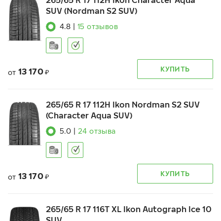
265/65 R 17 112H Ikon Character Aqua
SUV (Nordman S2 SUV)
4.8
|
15
отзывов
КУПИТЬ
13 170
от
₽
265/65 R 17 112H Ikon Nordman S2 SUV
(Character Aqua SUV)
5.0
|
24
отзыва
КУПИТЬ
13 170
от
₽
265/65 R 17 116T XL Ikon Autograph Ice 10
SUV