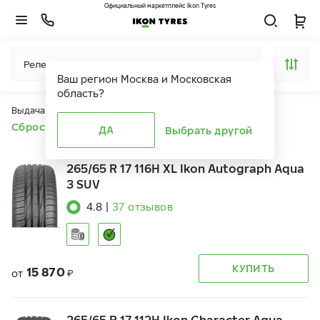
Официальный маркетплейс Ikon Tyres
Релевантность
Ваш регион
Москва и Московская
область
?
Выдача продуктов ограничена действием фильтров
Сбросить все фильтры
ДА
Выбрать другой
265/65 R 17 116H XL Ikon Autograph Aqua
3 SUV
4.8
|
37
отзывов
КУПИТЬ
15 870
от
₽