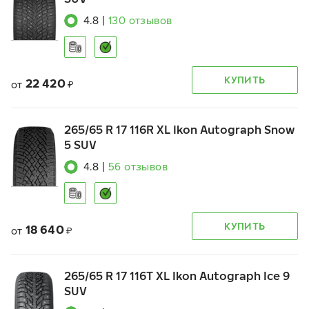
4.8
|
130
отзывов
КУПИТЬ
22 420
от
₽
265/65 R 17 116R XL Ikon Autograph Snow
5 SUV
4.8
|
56
отзывов
КУПИТЬ
18 640
от
₽
265/65 R 17 116T XL Ikon Autograph Ice 9
SUV