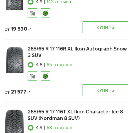
4.9
|
143
отзыва
КУПИТЬ
19 530
от
₽
265/65 R 17 116R XL Ikon Autograph Snow
3 SUV
4.8
|
65
отзывов
КУПИТЬ
21 577
от
₽
265/65 R 17 116T XL Ikon Character Ice 8
SUV (Nordman 8 SUV)
4.9
|
68
отзывов