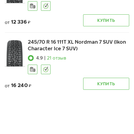
КУПИТЬ
12 336
от
₽
245/70 R 16 111T XL Nordman 7 SUV (Ikon
Character Ice 7 SUV)
4.9
|
21
отзыв
КУПИТЬ
16 240
от
₽