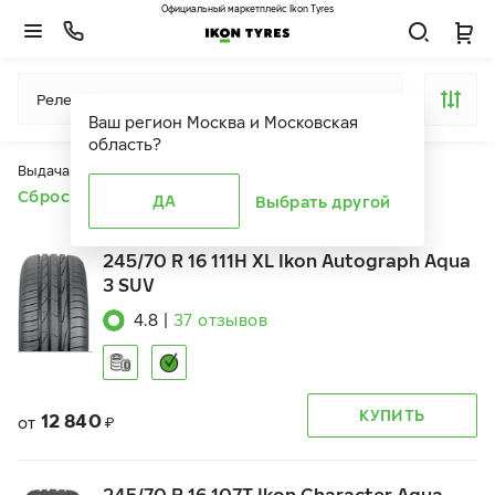
Официальный маркетплейс Ikon Tyres
Релевантность
Ваш регион
Москва и Московская
область
?
Выдача продуктов ограничена действием фильтров
Сбросить все фильтры
ДА
Выбрать другой
245/70 R 16 111H XL Ikon Autograph Aqua
3 SUV
4.8
|
37
отзывов
КУПИТЬ
12 840
от
₽