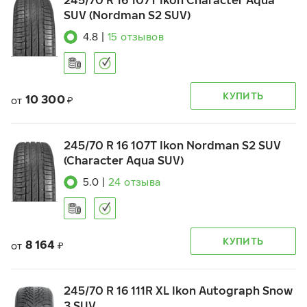
245/70 R 16 107T Ikon Character Aqua
SUV (Nordman S2 SUV)
4.8
|
15
отзывов
КУПИТЬ
10 300
от
₽
245/70 R 16 107T Ikon Nordman S2 SUV
(Character Aqua SUV)
5.0
|
24
отзыва
КУПИТЬ
8 164
от
₽
245/70 R 16 111R XL Ikon Autograph Snow
3 SUV