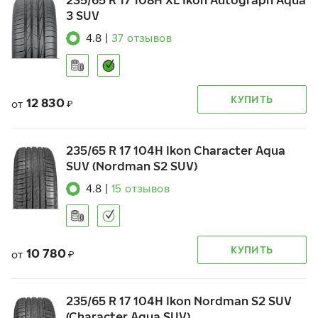
235/65 R 17 108H XL Ikon Autograph Aqua
3 SUV
4.8
|
37
отзывов
КУПИТЬ
12 830
от
₽
235/65 R 17 104H Ikon Character Aqua
SUV (Nordman S2 SUV)
4.8
|
15
отзывов
КУПИТЬ
10 780
от
₽
235/65 R 17 104H Ikon Nordman S2 SUV
(Character Aqua SUV)