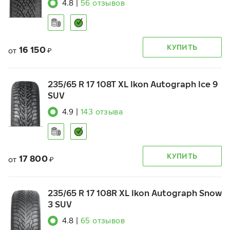
4.8
|
56
отзывов
КУПИТЬ
16 150
от
₽
235/65 R 17 108T XL Ikon Autograph Ice 9
SUV
4.9
|
143
отзыва
КУПИТЬ
17 800
от
₽
235/65 R 17 108R XL Ikon Autograph Snow
3 SUV
4.8
|
65
отзывов