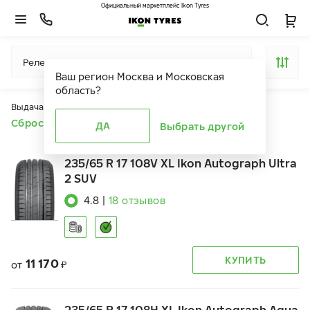
Официальный маркетплейс Ikon Tyres
Релевантность
Ваш регион
Москва и Московская
область
?
Выдача продуктов ограничена действием фильтров
Сбросить все фильтры
ДА
Выбрать другой
235/65 R 17 108V XL Ikon Autograph Ultra
2 SUV
4.8
|
18
отзывов
КУПИТЬ
11 170
от
₽