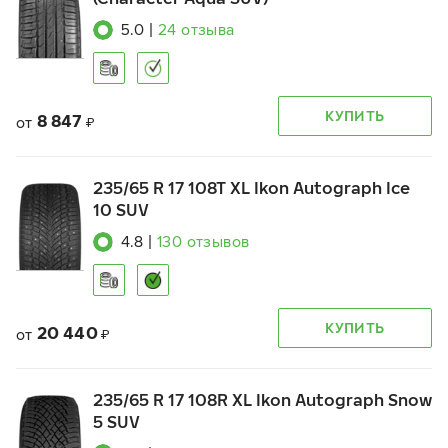
5.0
|
24
отзыва
КУПИТЬ
8 847
от
₽
235/65 R 17 108T XL Ikon Autograph Ice
10 SUV
4.8
|
130
отзывов
КУПИТЬ
20 440
от
₽
235/65 R 17 108R XL Ikon Autograph Snow
5 SUV