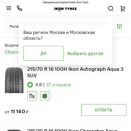
Официальный маркетплейс Ikon Tyres
Релевантность
Ваш регион
Москва и Московская
область
?
Выдача продуктов ограничена действием фильтров
Сбросить все фильтры
ДА
Выбрать другой
215/70 R 16 100H Ikon Autograph Aqua 3
SUV
4.8
|
37
отзывов
КУПИТЬ
11 140
от
₽