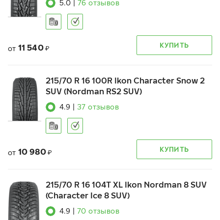
5.0
|
76
отзывов
КУПИТЬ
11 540
от
₽
215/70 R 16 100R Ikon Character Snow 2
SUV (Nordman RS2 SUV)
4.9
|
37
отзывов
КУПИТЬ
10 980
от
₽
215/70 R 16 104T XL Ikon Nordman 8 SUV
(Character Ice 8 SUV)
4.9
|
70
отзывов