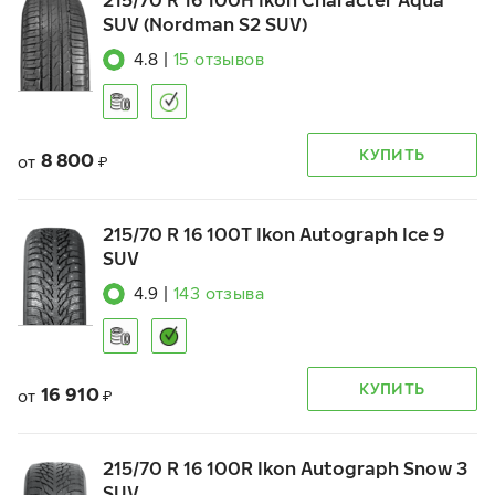
215/70 R 16 100H Ikon Character Aqua
SUV (Nordman S2 SUV)
4.8
|
15
отзывов
КУПИТЬ
8 800
от
₽
215/70 R 16 100T Ikon Autograph Ice 9
SUV
4.9
|
143
отзыва
КУПИТЬ
16 910
от
₽
215/70 R 16 100R Ikon Autograph Snow 3
SUV