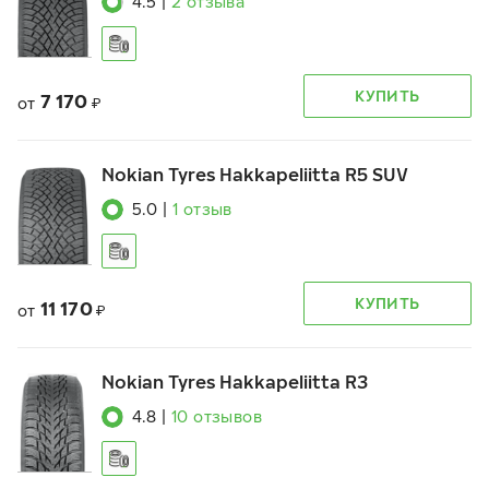
4.5
|
2
отзыва
КУПИТЬ
7 170
от
₽
Nokian Tyres Hakkapeliitta R5 SUV
5.0
|
1
отзыв
КУПИТЬ
11 170
от
₽
Nokian Tyres Hakkapeliitta R3
4.8
|
10
отзывов