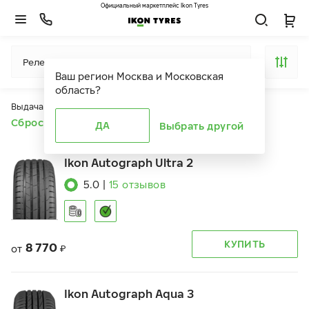
Официальный маркетплейс Ikon Tyres
Релевантность
Ваш регион
Москва и Московская
область
?
Выдача продуктов ограничена действием фильтров
Сбросить все фильтры
ДА
Выбрать другой
Ikon Autograph Ultra 2
5.0
|
15
отзывов
КУПИТЬ
8 770
от
₽
Ikon Autograph Aqua 3