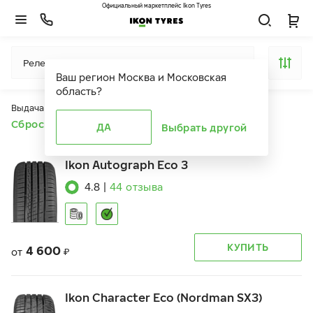
Официальный маркетплейс Ikon Tyres
Релевантность
Ваш регион
Москва и Московская
область
?
Выдача продуктов ограничена действием фильтров
Сбросить все фильтры
ДА
Выбрать другой
Ikon Autograph Eco 3
4.8
|
44
отзыва
КУПИТЬ
4 600
от
₽
Ikon Character Eco (Nordman SX3)