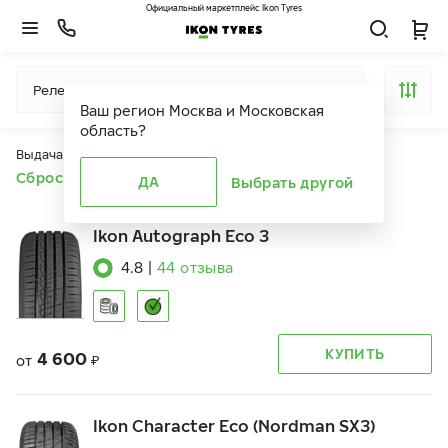
Официальный маркетплейс Ikon Tyres
Релевантность
Ваш регион
Москва и Московская
область
?
Выдача продуктов ограничена действием фильтров
Сбросить все фильтры
ДА
Выбрать другой
Ikon Autograph Eco 3
4.8
|
44
отзыва
КУПИТЬ
4 600
от
₽
Ikon Character Eco (Nordman SX3)