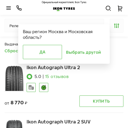
Официальный маркетплейс Ikon Tyres
Релевантность
Ваш регион
Москва и Московская
область
?
Выдача продуктов ограничена действием фильтров
Сбросить все фильтры
ДА
Выбрать другой
Ikon Autograph Ultra 2
5.0
|
15
отзывов
КУПИТЬ
8 770
от
₽
Ikon Autograph Ultra 2 SUV