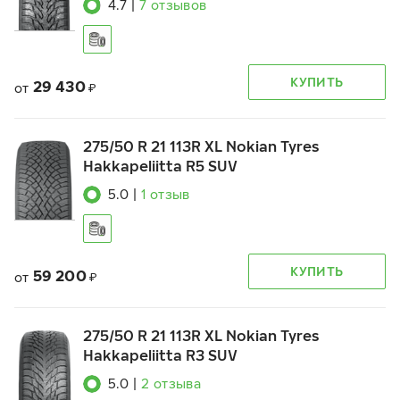
4.7
|
7
отзывов
КУПИТЬ
29 430
от
₽
275/50 R 21 113R XL Nokian Tyres
Hakkapeliitta R5 SUV
5.0
|
1
отзыв
КУПИТЬ
59 200
от
₽
275/50 R 21 113R XL Nokian Tyres
Hakkapeliitta R3 SUV
5.0
|
2
отзыва