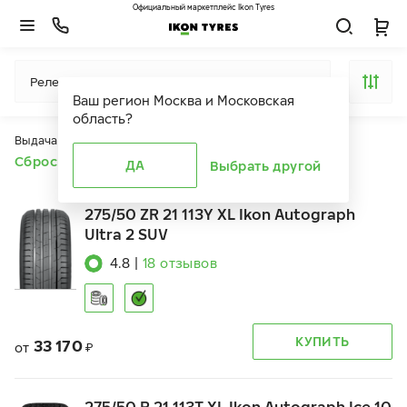
Официальный маркетплейс Ikon Tyres
Релевантность
Ваш регион
Москва и Московская
область
?
Выдача продуктов ограничена действием фильтров
Сбросить все фильтры
ДА
Выбрать другой
275/50 ZR 21 113Y XL Ikon Autograph
Ultra 2 SUV
4.8
|
18
отзывов
КУПИТЬ
33 170
от
₽