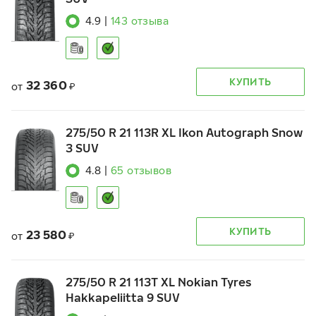
4.9
|
143
отзыва
КУПИТЬ
32 360
от
₽
275/50 R 21 113R XL Ikon Autograph Snow
3 SUV
4.8
|
65
отзывов
КУПИТЬ
23 580
от
₽
275/50 R 21 113T XL Nokian Tyres
Hakkapeliitta 9 SUV