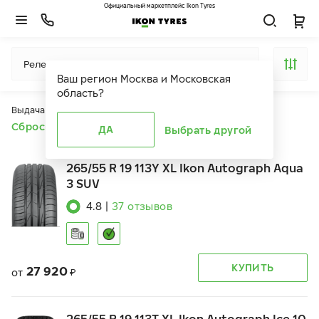
Официальный маркетплейс Ikon Tyres
Релевантность
Ваш регион
Москва и Московская
область
?
Выдача продуктов ограничена действием фильтров
Сбросить все фильтры
ДА
Выбрать другой
265/55 R 19 113Y XL Ikon Autograph Aqua
3 SUV
4.8
|
37
отзывов
КУПИТЬ
27 920
от
₽