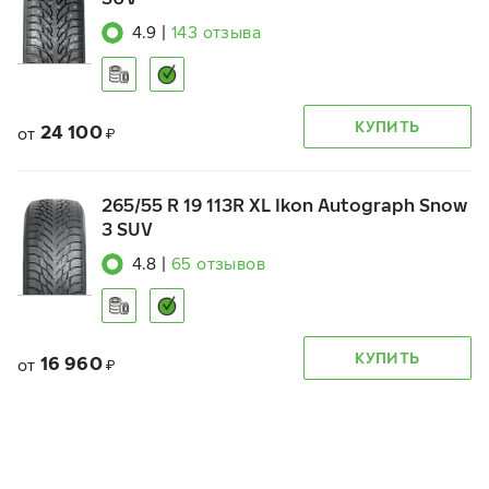
4.9
|
143
отзыва
КУПИТЬ
24 100
от
₽
265/55 R 19 113R XL Ikon Autograph Snow
3 SUV
4.8
|
65
отзывов
КУПИТЬ
16 960
от
₽