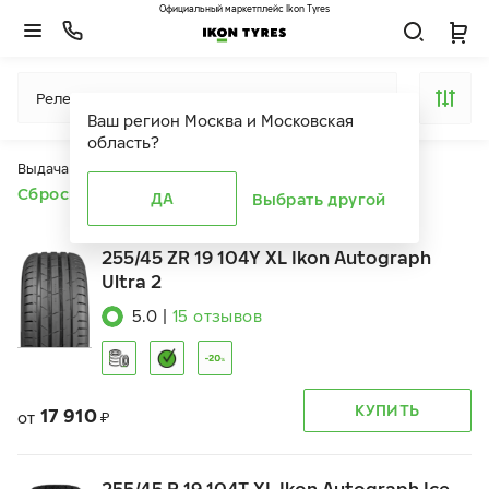
Официальный маркетплейс Ikon Tyres
Релевантность
Ваш регион
Москва и Московская
область
?
Выдача продуктов ограничена действием фильтров
Сбросить все фильтры
ДА
Выбрать другой
255/45 ZR 19 104Y XL Ikon Autograph
Ultra 2
5.0
|
15
отзывов
КУПИТЬ
17 910
от
₽