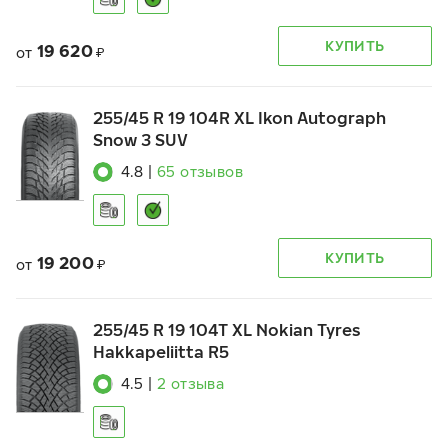
КУПИТЬ
19 620
от
₽
255/45 R 19 104R XL Ikon Autograph
Snow 3 SUV
4.8
|
65
отзывов
КУПИТЬ
19 200
от
₽
255/45 R 19 104T XL Nokian Tyres
Hakkapeliitta R5
4.5
|
2
отзыва