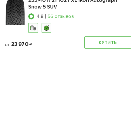
255/40 R 21 102T XL Ikon Autograph
Snow 5 SUV
4.8
|
56
отзывов
КУПИТЬ
23 970
от
₽