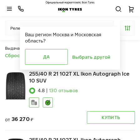
Официальный маркетплейс Ikon Tyres
Релевантность
Ваш регион
Москва и Московская
область
?
Выдача продуктов ограничена действием фильтров
Сбросить все фильтры
ДА
Выбрать другой
255/40 R 21 102T XL Ikon Autograph Ice
10 SUV
4.8
|
130
отзывов
КУПИТЬ
36 270
от
₽