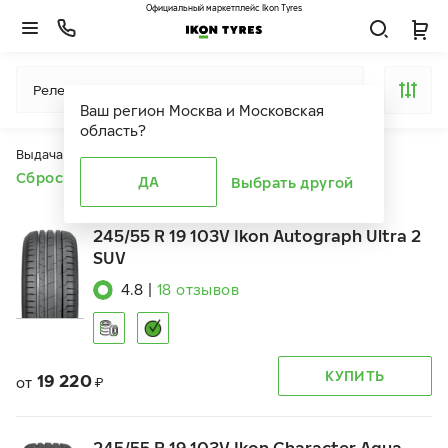
Официальный маркетплейс Ikon Tyres
Релевантность
Ваш регион
Москва и Московская
область
?
Выдача продуктов ограничена действием фильтров
Сбросить все фильтры
ДА
Выбрать другой
245/55 R 19 103V Ikon Autograph Ultra 2
SUV
4.8
|
18
отзывов
КУПИТЬ
19 220
от
₽