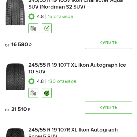
245/55 R 19 103V Ikon Character Aqua
SUV (Nordman S2 SUV)
4.8
|
15
отзывов
КУПИТЬ
16 580
от
₽
245/55 R 19 107T XL Ikon Autograph Ice
10 SUV
4.8
|
130
отзывов
КУПИТЬ
21 510
от
₽
245/55 R 19 107R XL Ikon Autograph
Snow 5 SUV