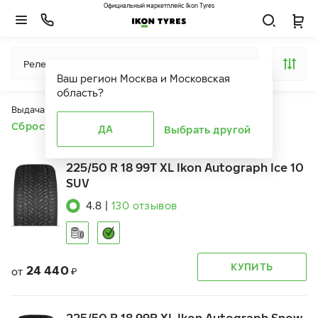
Официальный маркетплейс Ikon Tyres
Релевантность
Ваш регион
Москва и Московская
область
?
Выдача продуктов ограничена действием фильтров
Сбросить все фильтры
ДА
Выбрать другой
225/50 R 18 99T XL Ikon Autograph Ice 10
SUV
4.8
|
130
отзывов
КУПИТЬ
24 440
от
₽