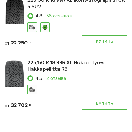
225/50 R 18 99R XL Ikon Autograph Snow
5 SUV
4.8
|
56
отзывов
КУПИТЬ
22 250
от
₽
225/50 R 18 99R XL Nokian Tyres
Hakkapeliitta R5
4.5
|
2
отзыва
КУПИТЬ
32 702
от
₽