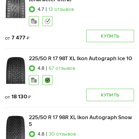
4.7
|
13
отзывов
КУПИТЬ
7 477
от
₽
225/50 R 17 98T XL Ikon Autograph Ice 10
4.8
|
67
отзывов
КУПИТЬ
18 130
от
₽
225/50 R 17 98R XL Ikon Autograph Snow
5
4.8
|
30
отзывов