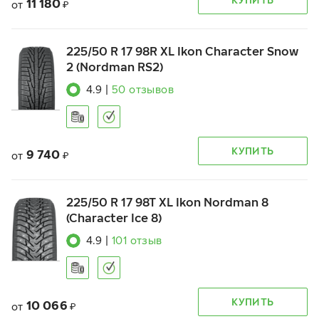
11 180
от
₽
225/50 R 17 98R XL Ikon Character Snow
2 (Nordman RS2)
4.9
|
50
отзывов
КУПИТЬ
9 740
от
₽
225/50 R 17 98T XL Ikon Nordman 8
(Character Ice 8)
4.9
|
101
отзыв
КУПИТЬ
10 066
от
₽