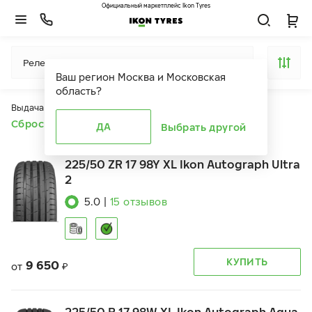
Официальный маркетплейс Ikon Tyres
Релевантность
Ваш регион
Москва и Московская
область
?
Выдача продуктов ограничена действием фильтров
Сбросить все фильтры
ДА
Выбрать другой
225/50 ZR 17 98Y XL Ikon Autograph Ultra
2
5.0
|
15
отзывов
КУПИТЬ
9 650
от
₽