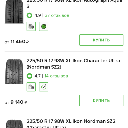
225/50 R 17 98W XL Ikon Autograph Aqua
3
4.9
|
37
отзывов
КУПИТЬ
11 450
от
₽
225/50 R 17 98W XL Ikon Character Ultra
(Nordman SZ2)
4.7
|
14
отзывов
КУПИТЬ
9 140
от
₽
225/50 R 17 98W XL Ikon Nordman SZ2
(Character Ultra)