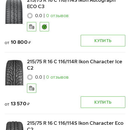
215/75 R 16 C 116/114S Ikon Autograph
ECO C3
0.0
|
0
отзывов
КУПИТЬ
10 800
от
₽
215/75 R 16 C 116/114R Ikon Character Ice
C2
0.0
|
0
отзывов
КУПИТЬ
13 570
от
₽
215/75 R 16 C 116/114S Ikon Character Eco
C2