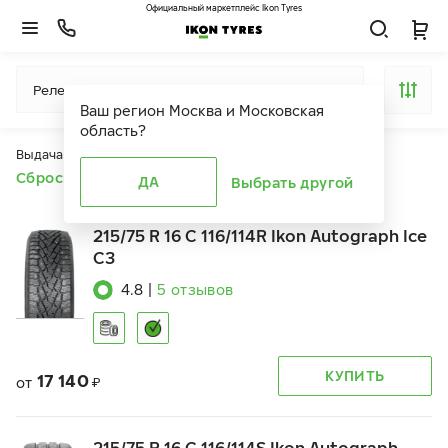
Официальный маркетплейс Ikon Tyres
Релевантность
Ваш регион
Москва и Московская
область
?
Выдача продуктов ограничена действием фильтров
Сбросить все фильтры
ДА
Выбрать другой
215/75 R 16 C 116/114R Ikon Autograph Ice
C3
4.8
|
5
отзывов
КУПИТЬ
17 140
от
₽