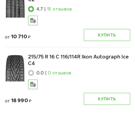
4.7
|
15
отзывов
КУПИТЬ
10 710
от
₽
215/75 R 16 C 116/114R Ikon Autograph Ice
C4
0.0
|
0
отзывов
КУПИТЬ
18 990
от
₽