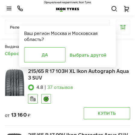
Официальный маркетплейс Ikon Tyres
Релевантность
Ваш регион
Москва и Московская
область
?
Выдача продуктов ограничена действием фильтров
Сбросить все фильтры
ДА
Выбрать другой
215/65 R 17 103H XL Ikon Autograph Aqua
3 SUV
4.8
|
37
отзывов
КУПИТЬ
13 160
от
₽