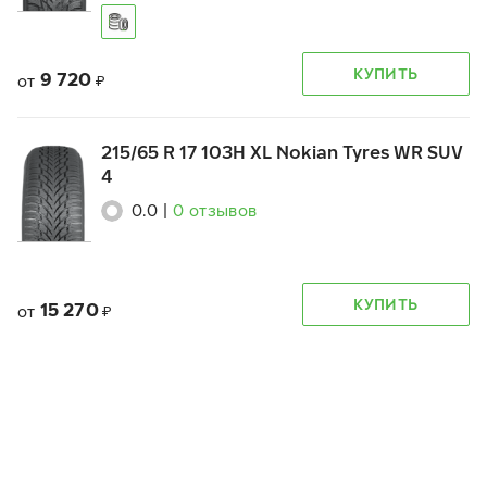
КУПИТЬ
9 720
от
₽
215/65 R 17 103H XL Nokian Tyres WR SUV
4
0.0
|
0
отзывов
КУПИТЬ
15 270
от
₽