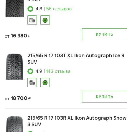
4.8
|
56
отзывов
КУПИТЬ
16 380
от
₽
215/65 R 17 103T XL Ikon Autograph Ice 9
SUV
4.9
|
143
отзыва
КУПИТЬ
18 700
от
₽
215/65 R 17 103R XL Ikon Autograph Snow
3 SUV