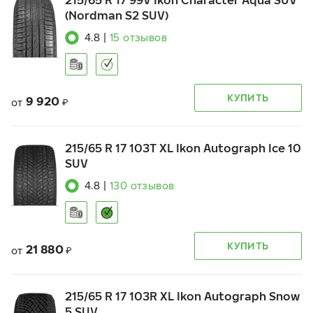
215/65 R 17 99V Ikon Character Aqua SUV
(Nordman S2 SUV)
4.8
|
15
отзывов
КУПИТЬ
9 920
от
₽
215/65 R 17 103T XL Ikon Autograph Ice 10
SUV
4.8
|
130
отзывов
КУПИТЬ
21 880
от
₽
215/65 R 17 103R XL Ikon Autograph Snow
5 SUV